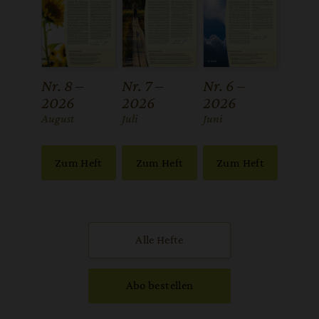
Nr. 8 –
Nr. 7 –
Nr. 6 –
2026
2026
2026
:
August
:
Juli
:
Juni
Zum Heft
Zum Heft
Zum Heft
Alle Hefte
Abo bestellen