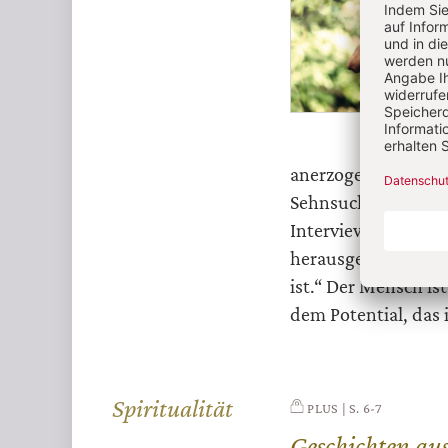
anerzogen. Das Helf
Sehnsucht kann der
Interview zu seine
herausgefunden, da
ist.“ Der Mensch is
dem Potential, das 
Spiritualität
PLUS
S. 6-7
Geschichten aus