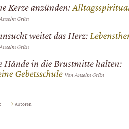
ne Kerze anzünden:
Alltagsspiritual
Anselm Grün
hnsucht weitet das Herz:
Lebensth
Anselm Grün
e Hände in die Brustmitte halten:
eine Gebetsschule
Von
Anselm Grün
t
Autoren