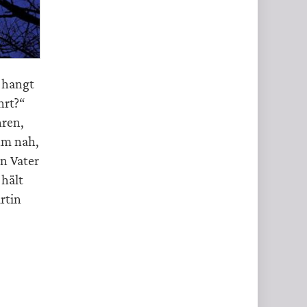
t hangt
hrt?“
hren,
ihm nah,
n Vater
 hält
rtin