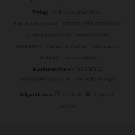
Verlag:
Media Sales einfach leben
Religion & Spiritualität
CHRIST IN DER GEGENWART
Herder Korrespondenz
Stimmen der Zeit
COMMUNIO
Gemeinsam Glauben
Lebensspuren
Bibel lesen
kunst und kirche
Kundenservice
+49 761 2717200
kundenservice@herder.de
Abo online kündigen
Folgen Sie uns:
Facebook
Instagram
YouTube