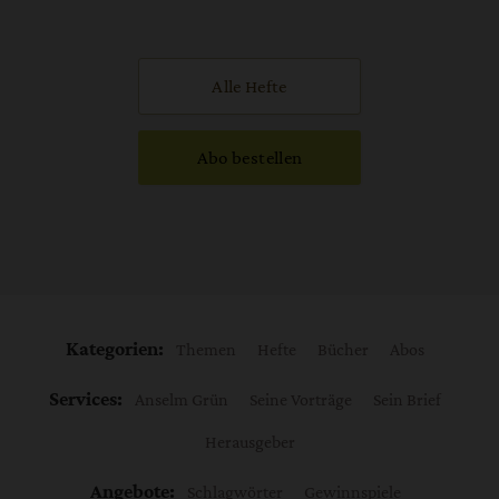
Alle Hefte
Abo bestellen
Kategorien:
Themen
Hefte
Bücher
Abos
Services:
Anselm Grün
Seine Vorträge
Sein Brief
Herausgeber
Angebote:
Schlagwörter
Gewinnspiele