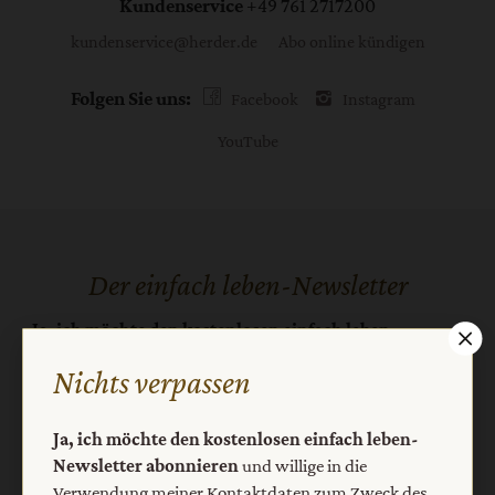
Kundenservice
+49 761 2717200
kundenservice@herder.de
Abo online kündigen
Folgen Sie uns:
Facebook
Instagram
YouTube
Der einfach leben-Newsletter
Ja, ich möchte den kostenlosen einfach leben-
Newsletter abonnieren
und willige in die Verwendung
Nichts verpassen
meiner Kontaktdaten zum Zweck des E-Mail-Marketings
durch den Verlag Herder ein. Den Newsletter oder die E-
Mail-Werbung kann ich jederzeit abbestellen.
Ja, ich möchte den kostenlosen einfach leben-
Ich bin einverstanden, dass mein personenbezogenes
Newsletter abonnieren
und willige in die
Nutzungsverhalten in Newsletter und E-Mail-Werbung
Verwendung meiner Kontaktdaten zum Zweck des