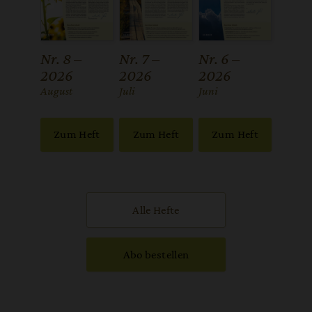
Nr. 8 –
Nr. 7 –
Nr. 6 –
2026
2026
2026
:
August
:
Juli
:
Juni
Zum Heft
Zum Heft
Zum Heft
Alle Hefte
Abo bestellen