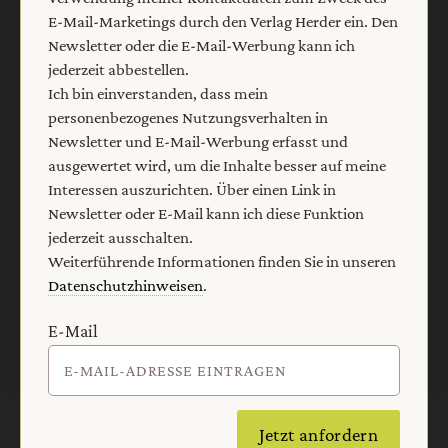
erfasst und ausgewertet wird, um die Inhalte besser auf
E-Mail-Marketings durch den Verlag Herder ein. Den
meine Interessen auszurichten. Über einen Link in
Newsletter oder die E-Mail-Werbung kann ich
Newsletter oder E-Mail kann ich diese Funktion jederzeit
jederzeit abbestellen.
ausschalten.
Ich bin einverstanden, dass mein
Weiterführende Informationen finden Sie in unseren
personenbezogenes Nutzungsverhalten in
Datenschutzhinweisen
.
Newsletter und E-Mail-Werbung erfasst und
ausgewertet wird, um die Inhalte besser auf meine
E-Mail
Interessen auszurichten. Über einen Link in
Newsletter oder E-Mail kann ich diese Funktion
jederzeit ausschalten.
Weiterführende Informationen finden Sie in unseren
Jetzt anmelden
Datenschutzhinweisen
.
E-Mail
Jetzt anfordern
AGB und Widerrufsbelehrung
Datenschutz