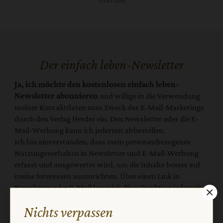
Der einfach leben-Newsletter
Ja, ich möchte den kostenlosen einfach leben-
Newsletter abonnieren
und willige in die Verwendung
meiner Kontaktdaten zum Zweck des E-Mail-Marketings
durch den Verlag Herder ein. Den Newsletter oder die E-
Mail-Werbung kann ich jederzeit abbestellen.
Ich bin einverstanden, dass mein personenbezogenes
Nutzungsverhalten in Newsletter und E-Mail-Werbung
erfasst und ausgewertet wird, um die Inhalte besser auf
meine Interessen auszurichten. Über einen Link in
Newsletter oder E-Mail kann ich diese Funktion jederzeit
ausschalten.
Nichts verpassen
Weiterführende Informationen finden Sie in unseren
Datenschutzhinweisen
.