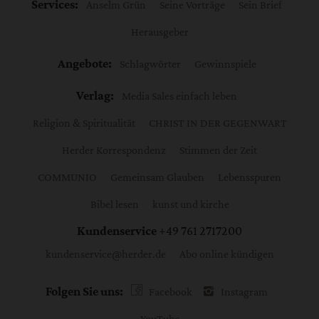
Services:
Anselm Grün
Seine Vorträge
Sein Brief
Herausgeber
Angebote:
Schlagwörter
Gewinnspiele
Verlag:
Media Sales einfach leben
Religion & Spiritualität
CHRIST IN DER GEGENWART
Herder Korrespondenz
Stimmen der Zeit
COMMUNIO
Gemeinsam Glauben
Lebensspuren
Bibel lesen
kunst und kirche
Kundenservice
+49 761 2717200
kundenservice@herder.de
Abo online kündigen
Folgen Sie uns:
Facebook
Instagram
YouTube