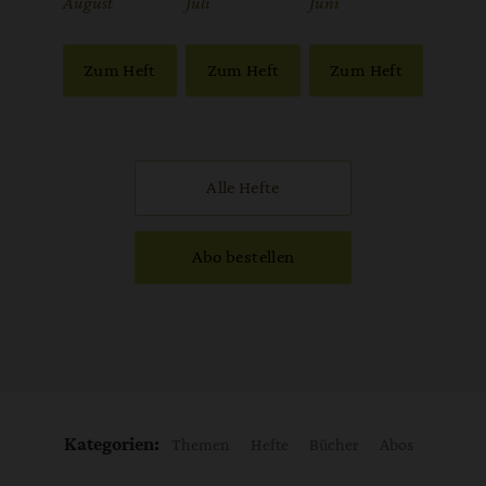
:
August
:
Juli
:
Juni
Zum Heft
Zum Heft
Zum Heft
Alle Hefte
Abo bestellen
Kategorien:
Themen
Hefte
Bücher
Abos