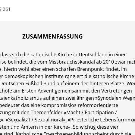
6-261
ZUSAMMENFASSUNG
g, dass sich die katholische Kirche in Deutschland in einer
Krise befindet, die vom Missbrauchsskandal ab 2010 zwar nic
e, hierin wohl aber einen scharfen Brennpunkt findet. Im
er demoskopischen Institute rangiert die katholische Kirche
Deutschen Fußball-Bund auf einem der hinteren Plätze. W
ischöfe am Ersten Advent gemeinsam mit den Vertretungen
aienkatholizismus auf einen zweijährigen »Synodalen Weg
bedeutet das eine kompromisslos reformorientierte
ung mit den Themenfelder »Macht / Partizipation /
«, »Sexualität / Sexualmoral«, »Priesterliche Lebensform« 
ten und Ämtern in der Kirche«. So wichtig diese vier
 sind, Katholische Erwachsenenbildung scheint durch sie