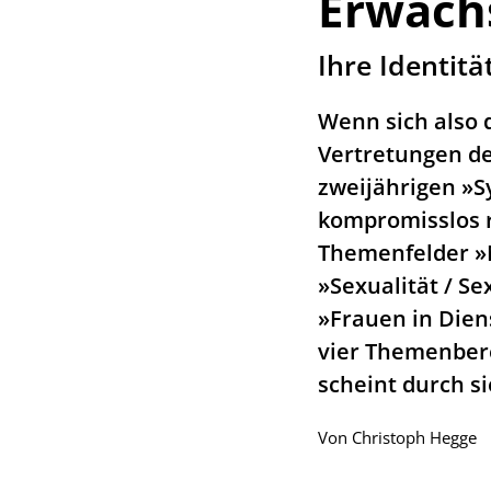
Erwach
:
Ihre Identita
Wenn sich also 
Vertretungen de
zweijährigen »
kompromisslos 
Themenfelder »M
»Sexualität / 
»Frauen in Diens
vier Themenbere
scheint durch si
Von
Christoph Hegge