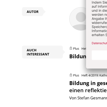
Überschrift
Chri
AUTOR
Artikel-
Infos
Plus
Heft 4/2019: Kath
AUCH
INTERESSANT
Bildung als ku
Plus
Heft 4/2019: Kath
Bildung in ge
einen reflekt
Von Stefan Gesman