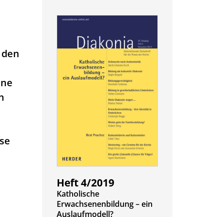
 den
ine
n
ese
Heft 4/2019
:
Katholische
Erwachsenenbildung – ein
Auslaufmodell?