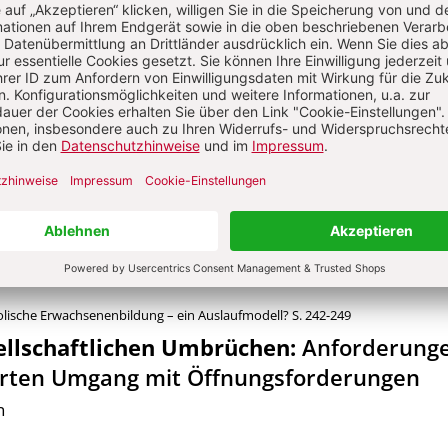
stoph Hegge
olische Erwachsenenbildung – ein Auslaufmodell?
S. 226-233
lturelle Diakonie
Von Ralph Bergold
olische Erwachsenenbildung – ein Auslaufmodell?
S. 242-249
sellschaftlichen Umbrüchen
:
Anforderung
ierten Umgang mit Öffnungsforderungen
n