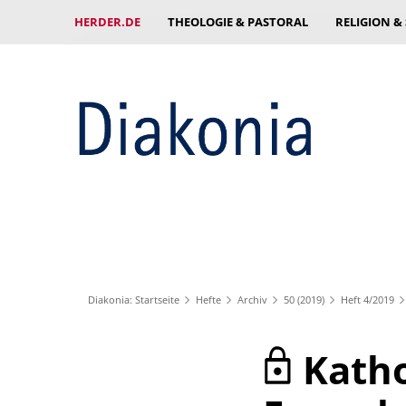
HERDER.DE
THEOLOGIE & PASTORAL
RELIGION &
Diakonia: Startseite
Hefte
Archiv
50 (2019)
Heft 4/2019
Katho