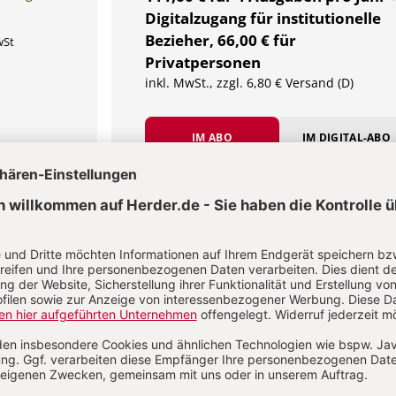
Digitalzugang für institutionelle
Bezieher, 66,00 € für
wSt
Privatpersonen
inkl. MwSt., zzgl. 6,80 € Versand (D)
IM ABO
IM DIGITAL-ABO
tellen
Abo testen
Sie haben ein Abonnement?
Anmelden