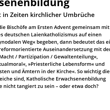
senenbildung
̈t in Zeiten kirchlicher Umbrüche
die Bischöfe am Ersten Advent gemeinsam mit
s deutschen Laienkatholizismus auf einen
Synodalen Weg« begeben, dann bedeutet das e
reformorientierte Auseinandersetzung mit de
acht / Partizipation / Gewaltenteilung«,
Sexualmoral«, »Priesterliche Lebensform« und
ten und Ämtern in der Kirche«. So wichtig di
iche sind, Katholische Erwachsenenbildung
e nicht tangiert zu sein – oder etwa doch?