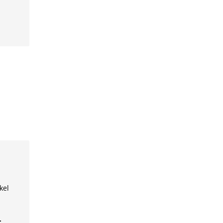
kel
+