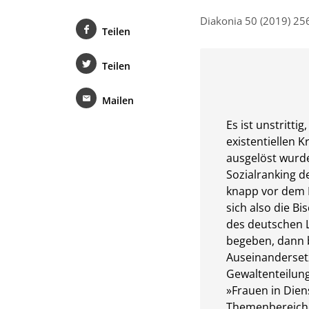
Diakonia 50 (2019) 25
Teilen
Teilen
Mailen
Es ist unstritti
existentiellen 
ausgelöst wurd
Sozialranking d
knapp vor dem 
sich also die B
des deutschen L
begeben, dann 
Auseinandersetz
Gewaltenteilung
»Frauen in Diens
Themenbereiche