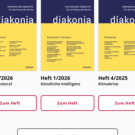
/2026
Heft 1/2026
Heft 4/2025
storal
:
Künstliche Intelligenz
:
Klimakrise
Zum Heft
Zum Heft
Zum Heft