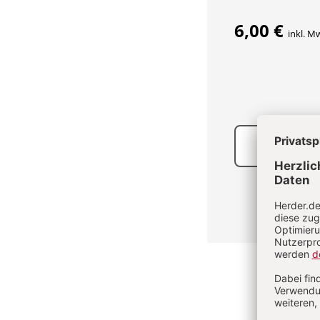
6,00 €
inkl. M
PDF bes