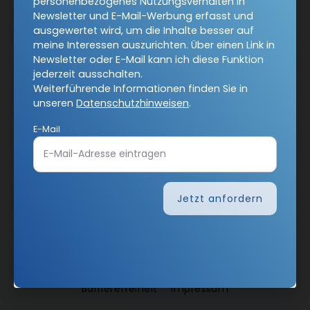
personenbezogenes Nutzungsverhalten in
Newsletter oder E-Mail kann ich diese Funktion jederzeit
Newsletter und E-Mail-Werbung erfasst und
ausschalten.
ausgewertet wird, um die Inhalte besser auf
Weiterführende Informationen finden Sie in unseren
meine Interessen auszurichten. Über einen Link in
Datenschutzhinweisen
.
Newsletter oder E-Mail kann ich diese Funktion
jederzeit ausschalten.
E-Mail
Weiterführende Informationen finden Sie in
unseren
Datenschutzhinweisen
.
E-Mail
Jetzt anmelden
Jetzt anfordern
AGB und Widerrufsbelehrung
Datenschutz
Barrierefreiheit
Impressum