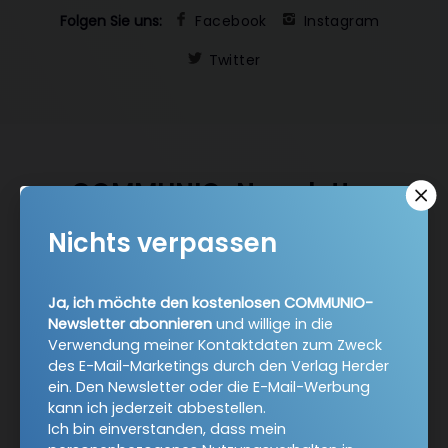
Folgen Sie uns:
Facebook
Instagram
Twitter
COMMUNIO-Newsletter
Nichts verpassen
Ja, ich möchte den kostenlosen COMMUNIO-Newsletter
abonnieren
und willige in die Verwendung meiner
Kontaktdaten zum Zweck des E-Mail-Marketings durch
Ja, ich möchte den kostenlosen COMMUNIO-
den Verlag Herder ein. Den Newsletter oder die E-Mail-
Newsletter abonnieren
und willige in die
Werbung kann ich jederzeit abbestellen.
Verwendung meiner Kontaktdaten zum Zweck
Ich bin einverstanden, dass mein personenbezogenes
des E-Mail-Marketings durch den Verlag Herder
Nutzungsverhalten in Newsletter und E-Mail-Werbung
ein. Den Newsletter oder die E-Mail-Werbung
kann ich jederzeit abbestellen.
erfasst und ausgewertet wird, um die Inhalte besser auf
Ich bin einverstanden, dass mein
meine Interessen auszurichten. Über einen Link in