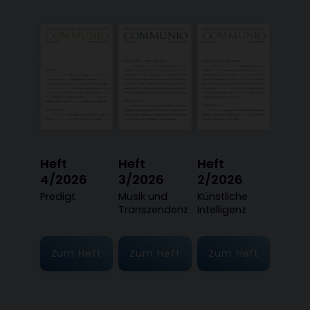
Heft
Heft
Heft
4/2026
3/2026
2/2026
:
Predigt
:
Musik und
:
Künstliche
Transzendenz
Intelligenz
Zum Heft
Zum Heft
Zum Heft