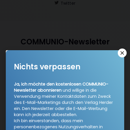
Twitter
COMMUNIO-Newsletter
Ja, ich möchte den kostenlosen COMMUNIO-Newsletter
Nichts verpassen
abonnieren
und willige in die Verwendung meiner
Kontaktdaten zum Zweck des E-Mail-Marketings durch
den Verlag Herder ein. Den Newsletter oder die E-Mail-
Ja, ich möchte den kostenlosen COMMUNIO-
Werbung kann ich jederzeit abbestellen.
Newsletter abonnieren
und willige in die
Ich bin einverstanden, dass mein personenbezogenes
Verwendung meiner Kontaktdaten zum Zweck
Nutzungsverhalten in Newsletter und E-Mail-Werbung
des E-Mail-Marketings durch den Verlag Herder
erfasst und ausgewertet wird, um die Inhalte besser auf
ein. Den Newsletter oder die E-Mail-Werbung
meine Interessen auszurichten. Über einen Link in
kann ich jederzeit abbestellen.
Newsletter oder E-Mail kann ich diese Funktion jederzeit
Ich bin einverstanden, dass mein
ausschalten.
personenbezogenes Nutzungsverhalten in
Weiterführende Informationen finden Sie in unseren