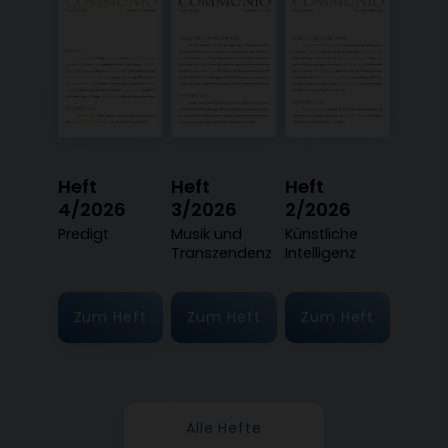
Heft
Heft
Heft
4/2026
3/2026
2/2026
:
Predigt
:
Musik und
:
Künstliche
Transzendenz
Intelligenz
Zum Heft
Zum Heft
Zum Heft
Alle Hefte