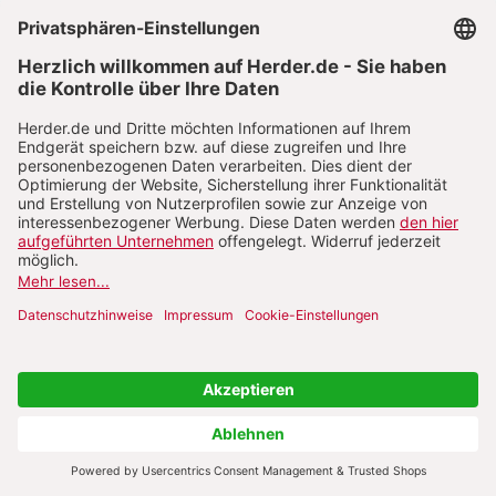
hinduistischen und buddhistischen Zivilisationen.
Das Gemeinsame an diesen unterschiedlichen
Achsenkulturen besteht laut Eisenstadt darin, dass
in all diesen Kulturen eine systematische
Reflexion stattgefunden habe, die in die
«Entdeckung» von Transzendenz mündete. Der
Glaube an die Legitimität einer transzendenten,
d.h. nicht mehr physisch präsenten Herrschaft ist
nicht zuletzt eine funktionale Voraussetzung für
die Entstehung der Großreiche der
Achsenkulturen mit ihrem kodifizierten Recht
und ihrer durch Repräsentation wirksamen
politischen Souveränität. Habermas’ Rezeption der
achsenzeitlichen Vorstellung, dass ähnliche
Entwicklungen zeitgleich in voneinander