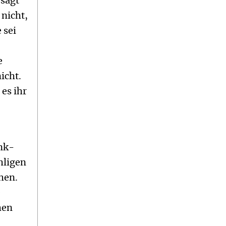
 sagt
 nicht,
 sei
e
icht.
 es ihr
unk-
hligen
hen.
e
hen