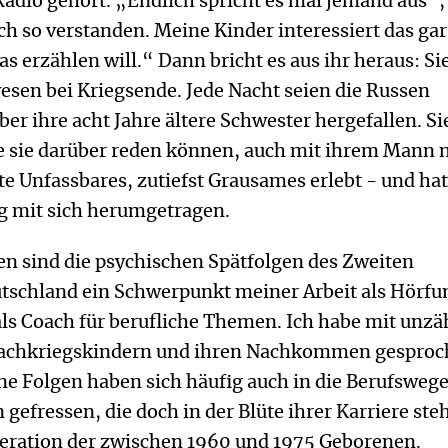
adio gehört. „Endlich spricht es mal jemand aus“,
ich so verstanden. Meine Kinder interessiert das gar
s erzählen will.“ Dann bricht es aus ihr heraus: Sie
wesen bei Kriegsende. Jede Nacht seien die Russen
 ihre acht Jahre ältere Schwester hergefallen. Si
e sie darüber reden können, auch mit ihrem Mann n
te Unfassbares, zutiefst Grausames erlebt - und hat
g mit sich herumgetragen.
ren sind die psychischen Spätfolgen des Zweiten
utschland ein Schwerpunkt meiner Arbeit als Hörf
als Coach für berufliche Themen. Ich habe mit unzä
Nachkriegskindern und ihren Nachkommen gesproc
ne Folgen haben sich häufig auch in die Berufsweg
 gefressen, die doch in der Blüte ihrer Karriere ste
eration der zwischen 1960 und 1975 Geborenen.