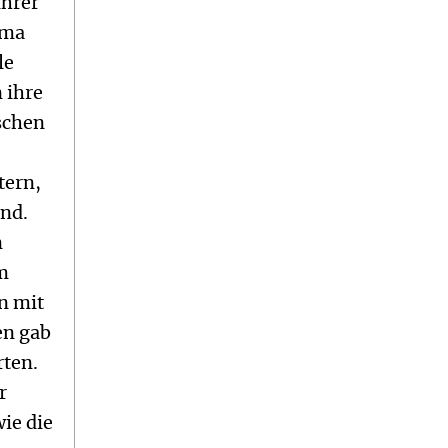
ihrer
ama
le
 ihre
schen
tern,
and.
n
m
n mit
en gab
rten.
r
wie die