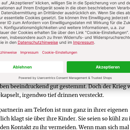
hreckliche, körperlich wie seelisch so schmerzhaft
 Krieg half ihnen meist niemand, Angst und Graue
sollten vor allem keinen Ärger machen und funktion
e auch keinen Ärger machen, denn sie sahen ja, wie
te, um für das Überleben der Familie zu sorgen. S
ig belastbar der Vater war - wenn er überhaupt au
mmen war. Viele Söhne wurden für ihre verwitwet
Partnerersatz.
 wurden erwachsen, bekamen selbst Kinder. Viele 
Leben beeindruckend gut gestemmt. Doch der Krieg 
kapselt, irgendwo tief drinnen versteckt.
artnerin am Telefon ist nun ganz in ihrer eigenen
lich klagt sie über ihre Kinder. Sie seien so kühl zu 
den Kontakt zu ihr vermeiden. Wenn man sich mal t