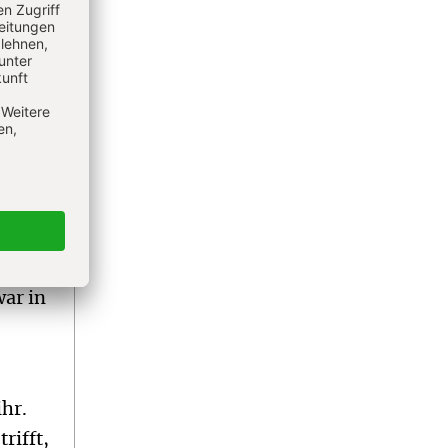
e
n zu
ieren.
 ihre
ie
s dem
en
haben
war in
ihr.
rifft,