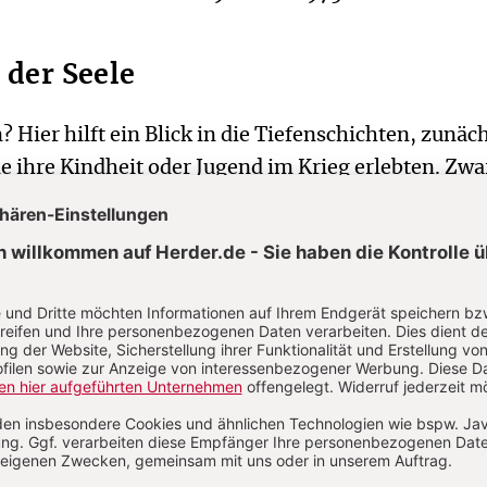
 der Seele
 Hier hilft ein Blick in die Tiefenschichten, zunäch
 ihre Kindheit oder Jugend im Krieg erlebten. Zwa
hiede zwischen den Regionen, zwischen Stadt und 
halt und Schutz durch die Familien. Doch Millione
ht für Nacht im Bombenhagel, erlebten ohnmächti
senen, verloren Angehörige oder gingen selbst ver
Vergewaltigung der Mutter. Eine erschreckend hohe
en der Kriegs- und Nachkriegszeit auch selbst
lionen Kinder flohen aus ihrer Heimat und wurden 
usgegrenzt oder verlacht. Ihre Grundsicherheit im 
Trümmern des Krieges buchstäblich zermalmt. Nich