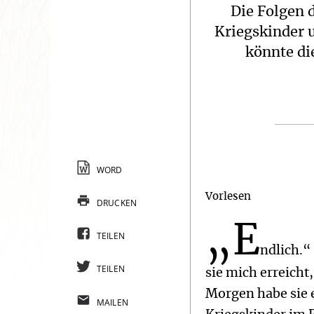
Die Folgen 
Kriegskinder 
könnte di
WORD
Vorlesen
DRUCKEN
„E
TEILEN
ndlich.“
TEILEN
sie mich erreicht
Morgen habe sie 
MAILEN