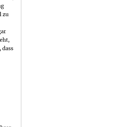
ng
l zu
gar
eht,
, dass