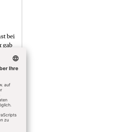
st bei
r gab
Land
n
ge
loren.
 Zahl
als
Leben
t zu