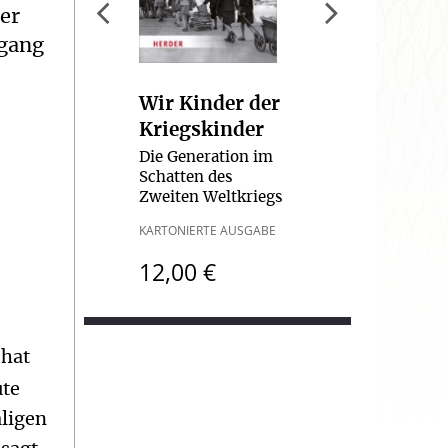
der
mgang
Wir Kinder der
Kriegskinder
Die Generation im
-
Schatten des
Zweiten Weltkriegs
KARTONIERTE AUSGABE
12,00 €
 hat
ute
aligen