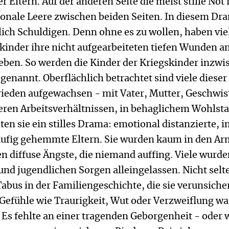
r Eltern. Auf der anderen Seite die meist stille Not 
ionale Leere zwischen beiden Seiten. In diesem Dr
lich Schuldigen. Denn ohne es zu wollen, haben vie
inder ihre nicht aufgearbeiteten tiefen Wunden an
eben. So werden die Kinder der Kriegskinder inzwi
genannt. Oberflächlich betrachtet sind viele dieser
rieden aufgewachsen - mit Vater, Mutter, Geschwis
eren Arbeitsverhältnissen, in behaglichem Wohlst
ten sie ein stilles Drama: emotional distanzierte, i
ufig gehemmte Eltern. Sie wurden kaum in den Ar
 diffuse Ängste, die niemand auffing. Viele wurde
und jugendlichen Sorgen alleingelassen. Nicht selt
bus in der Familiengeschichte, die sie verunsiche
Gefühle wie Traurigkeit, Wut oder Verzweiflung wa
. Es fehlte an einer tragenden Geborgenheit - oder 