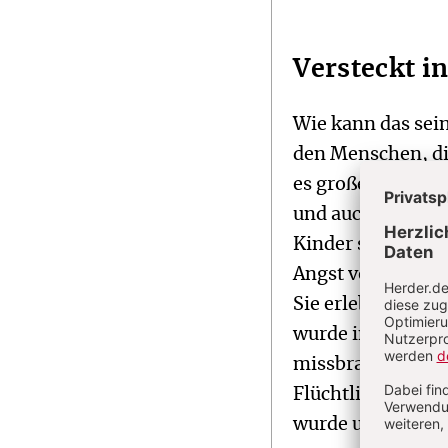
Versteckt in
Wie kann das sein?
den Menschen, die
es große Untersc
und auch im Rück
Kinder saßen Nac
Angst von Erwach
Sie erlebten die 
wurde in den Wirr
missbraucht. Mil
Flüchtlinge oft a
wurde unter den 