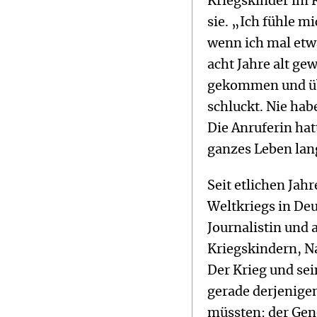
Kriegskinder im R
sie. „Ich fühle m
wenn ich mal etwa
acht Jahre alt ge
gekommen und über
schluckt. Nie hab
Die Anruferin hat
ganzes Leben lan
Seit etlichen Jah
Weltkriegs in De
Journalistin und 
Kriegskindern, 
Der Krieg und sei
gerade derjenigen
müssten: der Gen