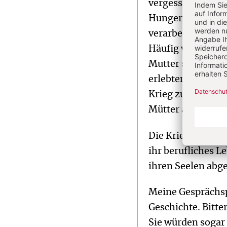
vergessen: der sc
Hunger. Nach dem
verarbeiten. Sie 
Häufig wollten si
Mutter sich abmüh
erlebten, wie wen
Krieg zurückgeko
Mütter auch zum 
Die Kriegskinder
ihr berufliches 
ihren Seelen abge
Meine Gesprächsp
Geschichte. Bitter
Sie würden sogar 