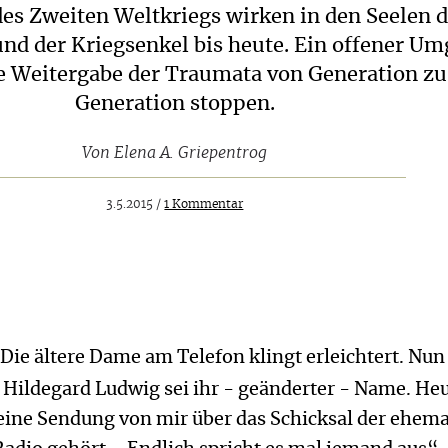
Zurück
des Zweiten Weltkriegs wirken in den Seelen 
und der Kriegsenkel bis heute. Ein offener U
e Weitergabe der Traumata von Generation zu
Generation stoppen.
Von
Elena A. Griepentrog
3.5.2015 /
1 Kommentar
 Die ältere Dame am Telefon klingt erleichtert. Nun
, Hildegard Ludwig sei ihr - geänderter - Name. He
eine Sendung von mir über das Schicksal der ehem