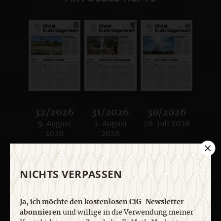
32/2026
31/2026
30/2026
9. August
2. August
26. Juli 2026
:
:
:
2026
2026
Zum Heft
Zum Heft
Zum Heft
NICHTS VERPASSEN
Ja, ich möchte den kostenlosen CiG-Newsletter
abonnieren
und willige in die Verwendung meiner
Alle Hefte