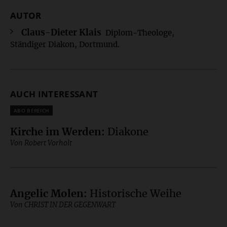
AUTOR
Überschrift
Artikel-
Claus-Dieter Klais
Diplom-Theologe,
Ständiger Diakon, Dortmund.
Infos
AUCH INTERESSANT
Plus
Kirche im Werden
:
Diakone
Von Robert Vorholt
Angelic Molen
:
Historische Weihe
Von CHRIST IN DER GEGENWART