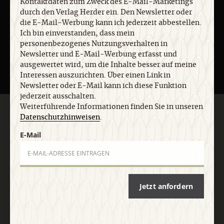
Kontaktdaten zum Zweck des E-Mail-Marketings
durch den Verlag Herder ein. Den Newsletter oder
die E-Mail-Werbung kann ich jederzeit abbestellen.
Abo bestellen
Ich bin einverstanden, dass mein
personenbezogenes Nutzungsverhalten in
Newsletter und E-Mail-Werbung erfasst und
ausgewertet wird, um die Inhalte besser auf meine
Interessen auszurichten. Über einen Link in
Newsletter oder E-Mail kann ich diese Funktion
jederzeit ausschalten.
Weiterführende Informationen finden Sie in unseren
KATEGORIEN:
CIG online
CIG Ausgaben
Datenschutzhinweisen
.
E-Mail
SERVICES:
Autorinnen und Autoren
Redaktion
Unsere Philosophie
ANGEBOTE:
Blogs
Schlagwörter
Jetzt anfordern
VERLAG:
Media Sales CHRIST IN DER GEGENWART
Religion & Spiritualität
Herder Korrespondenz
einfach leben