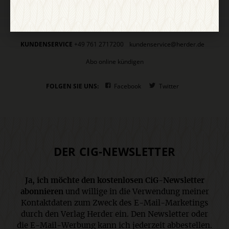
Stimmen der Zeit
COMMUNIO
Gemeinsam Glauben
Lebensspuren
Bibel lesen
kunst und kirche
KUNDENSERVICE
+49 761 2717200
kundenservice@herder.de
Abo online kündigen
FOLGEN SIE UNS:
Facebook
Twitter
DER CIG-NEWSLETTER
Ja, ich möchte den kostenlosen CiG-Newsletter
abonnieren
und willige in die Verwendung meiner
Kontaktdaten zum Zweck des E-Mail-Marketings
durch den Verlag Herder ein. Den Newsletter oder
die E-Mail-Werbung kann ich jederzeit abbestellen.