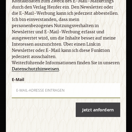
Kontaktdaten zum Zweck des E-Mail-Marketings
durch den Verlag Herder ein. Den Newsletter oder
AKTUELLE HEFTE
die E-Mail-Werbung kann ich jederzeit abbestellen.
Ich bin einverstanden, dass mein
personenbezogenes Nutzungsverhalten in
Newsletter und E-Mail-Werbung erfasst und
ausgewertet wird, um die Inhalte besser auf meine
Interessen auszurichten. Über einen Link in
Newsletter oder E-Mail kann ich diese Funktion
jederzeit ausschalten.
Weiterführende Informationen finden Sie in unseren
Datenschutzhinweisen
.
E-Mail
32/2026
31/2026
30/2026
9. August
2. August
26. Juli 2026
:
:
:
2026
2026
Jetzt anfordern
Zum Heft
Zum Heft
Zum Heft