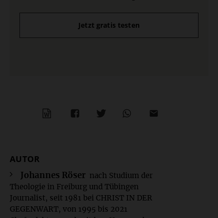
Jetzt gratis testen
WORD
TEILEN
TEILEN
WHATSAPP
MAILEN
AUTOR
Überschrift
Artikel-
Johannes Röser
nach Studium der
Theologie in Freiburg und Tübingen
Infos
Journalist, seit 1981 bei CHRIST IN DER
GEGENWART, von 1995 bis 2021