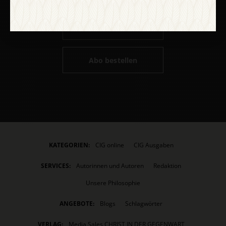
Alle Hefte
Abo bestellen
KATEGORIEN:
CIG online
CIG Ausgaben
SERVICES:
Autorinnen und Autoren
Redaktion
Unsere Philosophie
ANGEBOTE:
Blogs
Schlagwörter
VERLAG:
Media Sales CHRIST IN DER GEGENWART