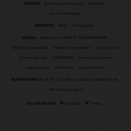
SERVICES:
Autorinnen und Autoren
Redaktion
Unsere Philosophie
ANGEBOTE:
Blogs
Schlagwörter
VERLAG:
Media Sales CHRIST IN DER GEGENWART
Religion & Spiritualität
Herder Korrespondenz
einfach leben
Stimmen der Zeit
COMMUNIO
Gemeinsam Glauben
Lebensspuren
Bibel lesen
kunst und kirche
KUNDENSERVICE
+49 761 2717200
kundenservice@herder.de
Abo online kündigen
FOLGEN SIE UNS:
Facebook
Twitter