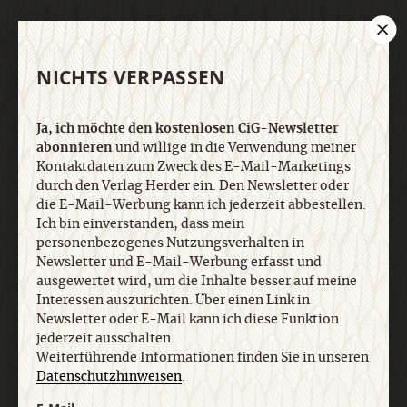
DER CIG-NEWSLETTER
NICHTS VERPASSEN
Ja, ich möchte den kostenlosen CiG-Newsletter
abonnieren
und willige in die Verwendung meiner
Kontaktdaten zum Zweck des E-Mail-Marketings
Ja, ich möchte den kostenlosen CiG-Newsletter
durch den Verlag Herder ein. Den Newsletter oder
abonnieren
und willige in die Verwendung meiner
die E-Mail-Werbung kann ich jederzeit abbestellen.
Kontaktdaten zum Zweck des E-Mail-Marketings
Ich bin einverstanden, dass mein
durch den Verlag Herder ein. Den Newsletter oder
personenbezogenes Nutzungsverhalten in
die E-Mail-Werbung kann ich jederzeit abbestellen.
Newsletter und E-Mail-Werbung erfasst und
Ich bin einverstanden, dass mein
ausgewertet wird, um die Inhalte besser auf meine
personenbezogenes Nutzungsverhalten in
Newsletter und E-Mail-Werbung erfasst und
Interessen auszurichten. Über einen Link in
ausgewertet wird, um die Inhalte besser auf meine
Newsletter oder E-Mail kann ich diese Funktion
Interessen auszurichten. Über einen Link in
jederzeit ausschalten. Weiterführende
Newsletter oder E-Mail kann ich diese Funktion
Informationen finden Sie in unseren
jederzeit ausschalten.
Datenschutzhinweisen
.
Weiterführende Informationen finden Sie in unseren
Datenschutzhinweisen
.
E-Mail