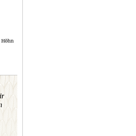
m Höhn
ir
n