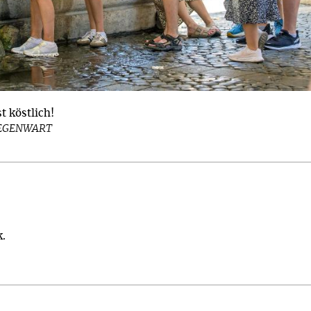
t köstlich!
GEGENWART
k.