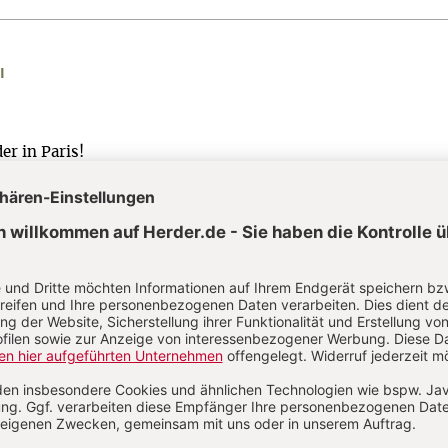
I
er in Paris!
ICH BIN“-WORTE (JOH 6,24–35)
nkt gebracht
chen Bilder die Jahrtausende überdauern.