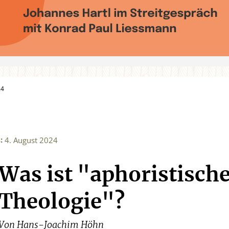
24
:
4
4. August 2024
Was ist "aphoristisch
Theologie"?
Von
Hans-Joachim Höhn