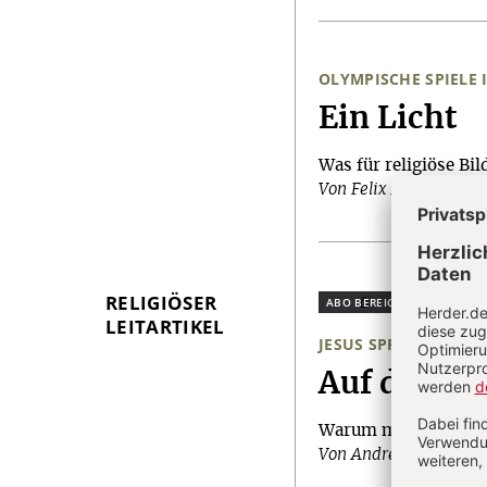
OLYMPISCHE SPIELE I
:
Ein Licht
Was für religiöse Bild
Von Felix Evers
RELIGIÖSER
Plus
LEITARTIKEL
JESUS SPRICHT DIE „
:
Auf den Pu
Warum manche biblis
Von Andrea Riedl