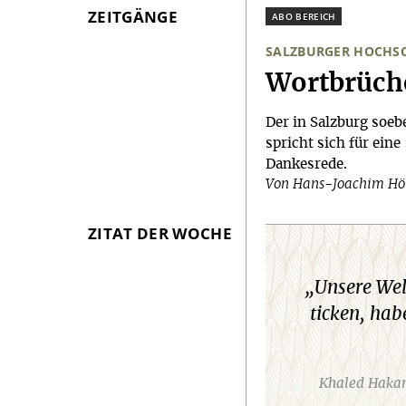
ZEITGÄNGE
Plus
SALZBURGER HOCH
:
Wortbrüch
Der in Salzburg soe
spricht sich für ein
Dankesrede.
Von Hans-Joachim H
ZITAT DER WOCHE
„Unsere Wel
ticken, hab
Khaled Hakami