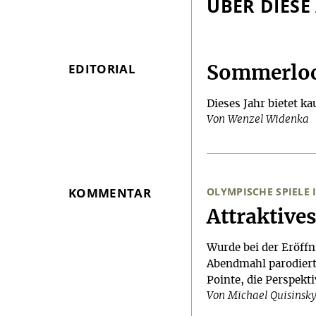
ÜBER DIESE
EDITORIAL
Sommerlo
Dieses Jahr bietet k
Von Wenzel Widenka
KOMMENTAR
OLYMPISCHE SPIELE 
:
Attraktive
Wurde bei der Eröffn
Abendmahl parodiert?
Pointe, die Perspekt
Von Michael Quisinsk