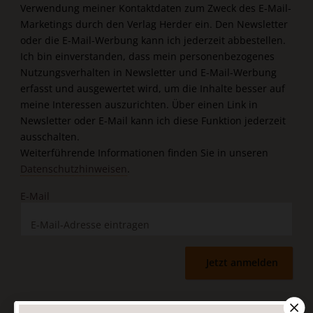
Verwendung meiner Kontaktdaten zum Zweck des E-Mail-
Marketings durch den Verlag Herder ein. Den Newsletter
oder die E-Mail-Werbung kann ich jederzeit abbestellen.
Ich bin einverstanden, dass mein personenbezogenes
Nutzungsverhalten in Newsletter und E-Mail-Werbung
erfasst und ausgewertet wird, um die Inhalte besser auf
meine Interessen auszurichten. Über einen Link in
Newsletter oder E-Mail kann ich diese Funktion jederzeit
ausschalten.
Weiterführende Informationen finden Sie in unseren
Datenschutzhinweisen
.
E-Mail
Jetzt anmelden