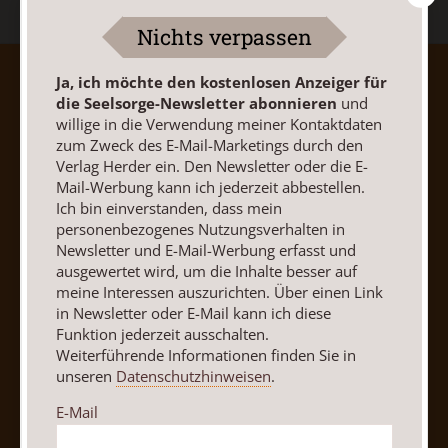
Nichts verpassen
Ja, ich möchte den kostenlosen Anzeiger für
AGB und Widerrufsbelehrung
Datenschutz
die Seelsorge-Newsletter abonnieren
und
Barrierefreiheit
Impressum
willige in die Verwendung meiner Kontaktdaten
zum Zweck des E-Mail-Marketings durch den
Verlag Herder ein. Den Newsletter oder die E-
Vertrag widerrufen
Abo online kündigen
Mail-Werbung kann ich jederzeit abbestellen.
Ich bin einverstanden, dass mein
personenbezogenes Nutzungsverhalten in
Newsletter und E-Mail-Werbung erfasst und
ausgewertet wird, um die Inhalte besser auf
meine Interessen auszurichten. Über einen Link
in Newsletter oder E-Mail kann ich diese
Funktion jederzeit ausschalten.
Weiterführende Informationen finden Sie in
unseren
Datenschutzhinweisen
.
E-Mail
Nach oben