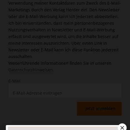
Verwendung meiner Kontaktdaten zum Zweck des E-Mail-
Marketings durch den Verlag Herder ein. Den Newsletter
oder die E-Mail-Werbung kann ich jederzeit abbestellen.
Ich bin einverstanden, dass mein personenbezogenes
Nutzungsverhalten in Newsletter und E-Mail-Werbung
erfasst und ausgewertet wird, um die Inhalte besser auf
meine Interessen auszurichten. Über einen Link in
Newsletter oder E-Mail kann ich diese Funktion jederzeit
ausschalten.
Weiterführende Informationen finden Sie in unseren
Datenschutzhinweisen
.
E-Mail
Jetzt anmelden