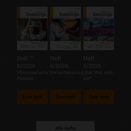
Heft 7-
Heft
Heft
8/2026
6/2026
5/2026
:
Missionarische
:
Partnerberatung
:
„Hab Mut, steh
Präsenz
auf!“
Zum Heft
Zum Heft
Zum Heft
Alle Hefte