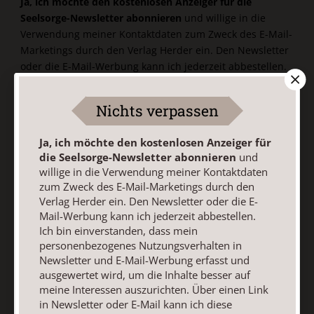
Ja, ich möchte den kostenlosen Anzeiger für die
Seelsorge-Newsletter abonnieren
und willige in die
Verwendung meiner Kontaktdaten zum Zweck des E-Mail-
Marketings durch den Verlag Herder ein. Den Newsletter
oder die E-Mail-Werbung kann ich jederzeit abbestellen.
Ich bin einverstanden, dass mein personenbezogenes
Nutzungsverhalten in Newsletter und E-Mail-Werbung
Nichts verpassen
erfasst und ausgewertet wird, um die Inhalte besser auf
meine Interessen auszurichten. Über einen Link in
Ja, ich möchte den kostenlosen Anzeiger für
Newsletter oder E-Mail kann ich diese Funktion jederzeit
die Seelsorge-Newsletter abonnieren
und
ausschalten.
willige in die Verwendung meiner Kontaktdaten
Weiterführende Informationen finden Sie in unseren
zum Zweck des E-Mail-Marketings durch den
Datenschutzhinweisen
.
Verlag Herder ein. Den Newsletter oder die E-
Mail-Werbung kann ich jederzeit abbestellen.
E-Mail
Ich bin einverstanden, dass mein
personenbezogenes Nutzungsverhalten in
Newsletter und E-Mail-Werbung erfasst und
ausgewertet wird, um die Inhalte besser auf
Jetzt anmelden
meine Interessen auszurichten. Über einen Link
in Newsletter oder E-Mail kann ich diese