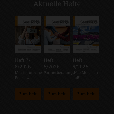
Aktuelle Hefte
Heft 7-
Heft
Heft
8/2026
6/2026
5/2026
:
Missionarische
:
Partnerberatung
:
„Hab Mut, steh
Präsenz
auf!“
Zum Heft
Zum Heft
Zum Heft