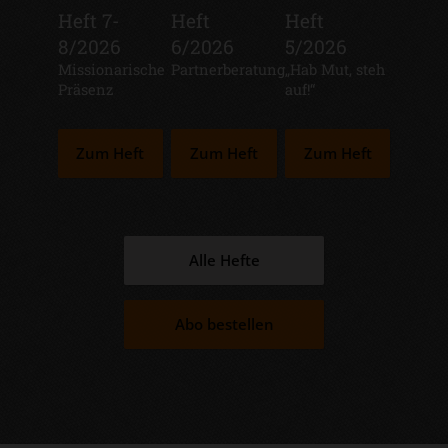
Heft 7-
Heft
Heft
8/2026
6/2026
5/2026
:
Missionarische
:
Partnerberatung
:
„Hab Mut, steh
Präsenz
auf!“
Zum Heft
Zum Heft
Zum Heft
Alle Hefte
Abo bestellen