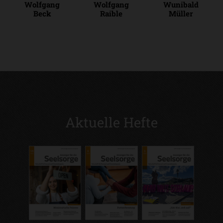
Wolfgang
Wolfgang
Wunibald
Beck
Raible
Müller
Aktuelle Hefte