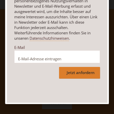
personenbezogenes Nutzungsverhalten in
Newsletter und E-Mail-Werbung erfasst und
ausgewertet wird, um die Inhalte besser auf
meine Interessen auszurichten. Über einen Link
AGB und Widerrufsbelehrung
Datenschutz
in Newsletter oder E-Mail kann ich diese
Barrierefreiheit
Impressum
Funktion jederzeit ausschalten.
Weiterführende Informationen finden Sie in
unseren
Datenschutzhinweisen
.
Vertrag widerrufen
Abo online kündigen
E-Mail
Jetzt anfordern
Nach oben