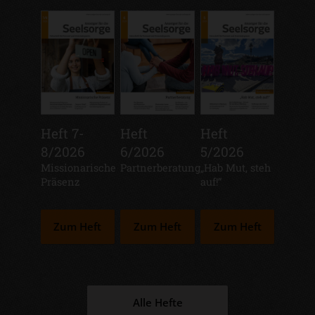
Heft 7-
Heft
Heft
8/2026
6/2026
5/2026
:
Missionarische
:
Partnerberatung
:
„Hab Mut, steh
Präsenz
auf!“
Zum Heft
Zum Heft
Zum Heft
Alle Hefte