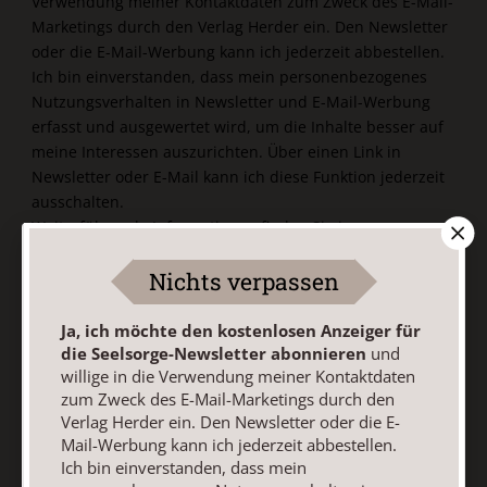
Verwendung meiner Kontaktdaten zum Zweck des E-Mail-
Marketings durch den Verlag Herder ein. Den Newsletter
oder die E-Mail-Werbung kann ich jederzeit abbestellen.
Ich bin einverstanden, dass mein personenbezogenes
Nutzungsverhalten in Newsletter und E-Mail-Werbung
erfasst und ausgewertet wird, um die Inhalte besser auf
meine Interessen auszurichten. Über einen Link in
Newsletter oder E-Mail kann ich diese Funktion jederzeit
ausschalten.
Weiterführende Informationen finden Sie in unseren
Datenschutzhinweisen
.
Nichts verpassen
E-Mail
Ja, ich möchte den kostenlosen Anzeiger für
die Seelsorge-Newsletter abonnieren
und
willige in die Verwendung meiner Kontaktdaten
Jetzt anmelden
zum Zweck des E-Mail-Marketings durch den
Verlag Herder ein. Den Newsletter oder die E-
Mail-Werbung kann ich jederzeit abbestellen.
Ich bin einverstanden, dass mein