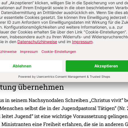
sse schaffen Geschichten. Noch viele Jahre nach dem
enguss im Zeltlager, dem großen Schwitzen bei der
hrt oder dem fast verpassten Flug zum Weltjugendtag w
rzählt und im Laufe der Zeit ausgeschmückt. Man lacht 
e gemeinsam gemeisterte Krise. Dadurch entsteht Identitä
kdoten entstehen bei nicht alltäglichen Unternehmungen
rdern. Jüngere Ministranten hören davon und wollen ein
n. Leiter sollten daher den Raum schaffen, dass diese
rgegeben und bewahrt werden.
rtung übernehmen
s in seinem Nachsynodalen Schreiben „Christus vivit“ be
 Menschen selbst die in der Jugendpastoral Tätigen“ (Nr. 
 leitet Jugend“ ist eine wichtige Voraussetzung gelinge
 Ministranten eine Freiheit erfahren, die sie in anderen