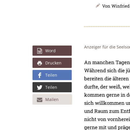
Von
Winfried
Anzeiger für die Seels
Word
An manchen Tagen g
Drucken
Während sich die j
Teilen
bereiten die ältere
durfte, der weiß, w
Teilen
kommen gerne in d
Mailen
sich willkommen und
und Raum zum Entfa
nicht von vornherei
gerne mit und präg