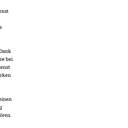
enst
s
 Dank
e bei.
ienst
irken
einen
g
ören.