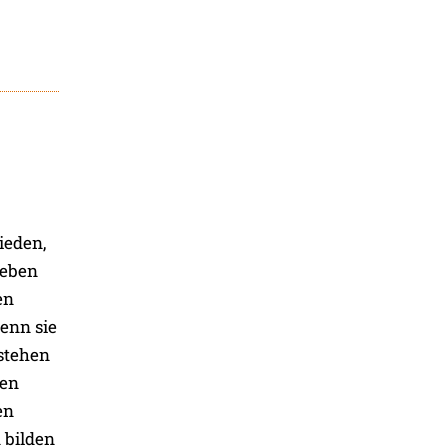
ieden,
leben
en
enn sie
 stehen
een
en
 bilden