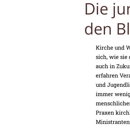
:
Die j
den B
Kirche und We
sich, wie si
auch in Zuku
erfahren Ver
und Jugendli
immer wenige
menschlicher
Praxen kirch
Ministrantenp