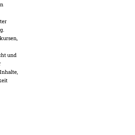
en
ter
g.
rkursen,
cht und
r
Inhalte,
keit