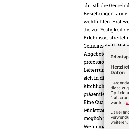
christliche Gemein
Beziehungen. Jugend
wohlfühlen. Erst we
die zur Festigkeit 
Erlebnisse, streitet
Gemeinschaft. Nebe
Angeboten freier An
professionell. Um si
Leiterrunden einma
sich in diesem Rahm
kirchlicher Gruppen
präsentiert, z. B. d
Eine Qualität ist z
Ministrantenleiter i
möglich ist.
Wenn man sich nich