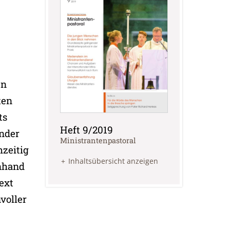
en
ten
ts
Heft 9/2019
inder
:
Ministrantenpastoral
zeitig
Inhaltsübersicht anzeigen
Anhand
ext
voller