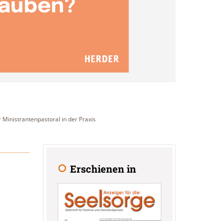
Ministrantenpastoral in der Praxis
Erschienen in