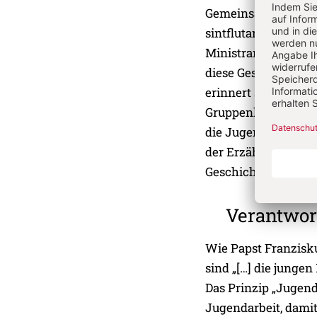
Gemeinsame Erlebni
sintflutartigen Reg
Ministrantenwallfa
diese Geschichten e
erinnert sich an di
Gruppenkultur. Ane
die Jugendlichen fo
der Erzählung werde
Geschichten weite
Verantwo
Wie Papst Franzisku
sind „[…] die jungen
Das Prinzip „Jugend
Jugendarbeit, damit