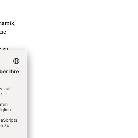
ynamik,
ame
z zu
sern
ngen.
terricht