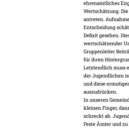
ehrenamtliches Enga
Wertschätzung. Die
antreten. Aufnahmef
Entscheidung schätz
Defizit gesehen. Di
wertschätzender Umg
Gruppenleiter Beitr
für ihren Hintergru
Letztendlich muss e
der Jugendlichen ist
und diese ermutigen
auszudrücken.
In unseren Gemeind
kleinen Finger, da
schreckt ab. Jugen
Feste Ämter und zu