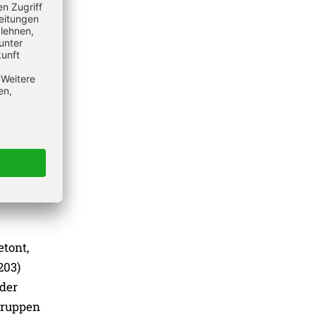
erden
und
t und
, die
 Teil
tont,
203)
nder
 Gruppen