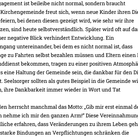
gement ist beileibe nicht normal, sondern braucht
 Kirchengemeinde freut sich, wenn neue Kinder ihren Di
eiern, bei denen diesen gezeigt wird, wie sehr wir ihre
en, sind heute selbstverständlich. Später wird oft auf da
eser negative Blick verhindert Entwicklung. Ein
ang untereinander, bei dem es nicht normal ist, dass
äge zu Fahrten selbst bezahlen müssen und Eltern einen
nddienst bekommen, tragen zu einer positiven Atmosphär
s eine Haltung der Gemeinde sein, die dankbar für den D
. Seelsorger sollten als gutes Beispiel in die Gemeinde w
, ihre Dankbarkeit immer wieder in Wort und Tat
en herrscht manchmal das Motto: „Gib mir erst einmal d
nn nehme ich mir den ganzen Arm!“ Diese Vereinnahmun
dliche erfahren, dass Veränderungen zu ihrem Leben geh
 starke Bindungen an Verpflichtungen schränken die