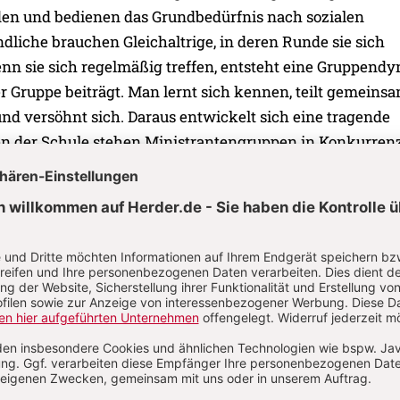
den und bedienen das Grundbedürfnis nach sozialen
liche brauchen Gleichaltrige, in deren Runde sie sich
nn sie sich regelmäßig treffen, entsteht eine Gruppend
der Gruppe beiträgt. Man lernt sich kennen, teilt gemeins
 und versöhnt sich. Daraus entwickelt sich eine tragende
n der Schule stehen Ministrantengruppen in Konkurren
bieter und der Vereine. Oft präsentieren sich diese
ch ihrer Bedeutung im Klaren zu sein, ziehen sich viele
l im Jahr zur Klausur zurück. Verantwortliche vergewis
en ihrer Stärken und arbeiten die ganz eigene Qualität
arbeit heraus. Die Ergebnisse werden der Öffentlichkeit
urch Stellwände in den Kirchen oder Beiträge in Ortszeitu
. B. die überschaubare Gruppengröße. Dadurch können
ndividueller auf die Kinder eingehen, als dies im Schulun
ts mehr zu sagen hat, dann zerfallen Beziehungen.