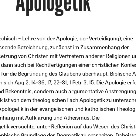
Apologetik
echisch = Lehre von der Apologie, der Verteidigung), eine
sende Bezeichnung, zunächst im Zusammenhang der
etzung von Christen mit Vertretern anderer Religionen u
Zurück
ann auch bei Rechtfertigungen einer christlichen Konfe
 für die Begründung des Glaubens überhaupt. Biblische 
 sich Apg 2, 14–36; 17, 22–31; 1 Petr 3, 15: Die Apologie er
nd Bekenntnis, sondern auch argumentative Anstrengung
k ist von dem theologischen Fach Apologetik zu untersch
Apologetik in der evangelischen und katholischen Theolog
nhang mit Aufklärung und Atheismus. Die
etik versuchte, unter Reflexion auf das Wesen des Chri
sophische Grundlage der Dogmatik zu erarbeiten. Dabei w