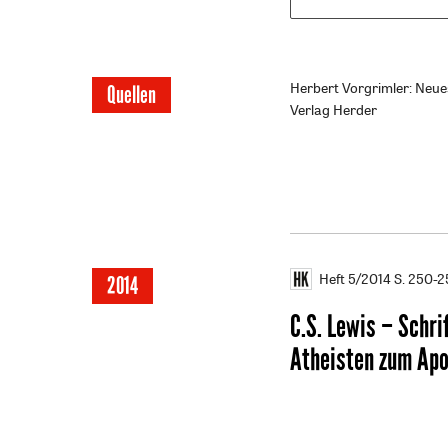
Überschrift
Herbert Vorgrimler: Neu
Quellen
Verlag Herder
Artikel-
Infos
Heft 5/2014
S. 250-2
2014
C.S. Lewis – Schri
Atheisten zum Ap