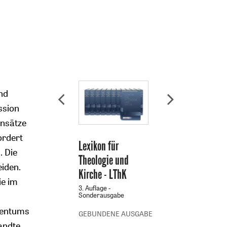
nd
ssion
Ansätze
fordert
Lexikon für
. Die
Theologie und
eiden.
Kirche - LThK
ie im
-
3. Auflage -
Sonderausgabe
stentums
GEBUNDENE AUSGABE
andte