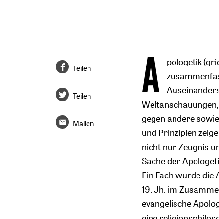
A
pologetik
(gri
Teilen
zusammenfas
Auseinanders
Teilen
Weltanschauungen, d
gegen andere sowie
Mailen
und Prinzipien zeigen
nicht nur Zeugnis u
Sache der Apologeti
Ein Fach wurde die 
19. Jh. im Zusamme
evangelische Apolog
eine religionsphilo