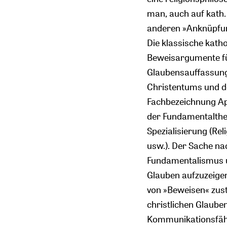
man, auch auf kath.
anderen »Anknüpfun
Die klassische kath
Beweisargumente für
Glaubensauffassung
Christentums und der
Fachbezeichnung Ap
der Fundamentaltheo
Spezialisierung (Re
usw.). Der Sache na
Fundamentalismus u
Glauben aufzuzeige
von »Beweisen« zust
christlichen Glaube
Kommunikationsfähi