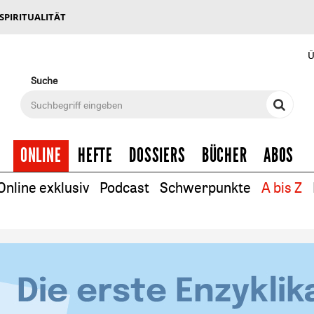
 SPIRITUALITÄT
Ü
Suche
ONLINE
HEFTE
DOSSIERS
BÜCHER
ABOS
Online exklusiv
Podcast
Schwerpunkte
A bis Z