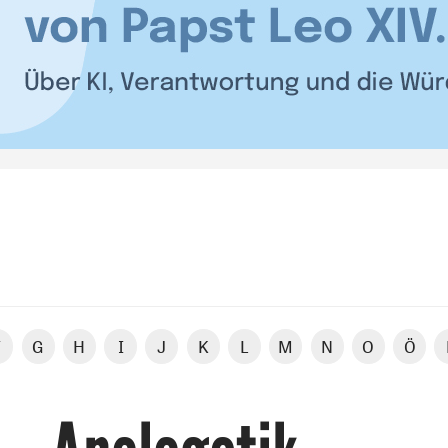
F
G
H
I
J
K
L
M
N
O
Ö