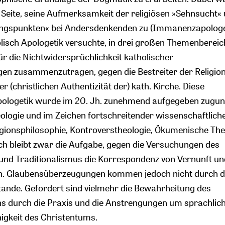
 Seite, seine Aufmerksamkeit der religiösen »Sehnsucht«
gspunkten« bei Andersdenkenden zu (Immanenzapologet
olisch Apologetik versuchte, in drei großen Themenbereic
 die Nichtwidersprüchlichkeit katholischer
en zusammenzutragen, gegen die Bestreiter der Religion
 (christlichen Authentizität der) kath. Kirche. Diese
ologetik wurde im 20. Jh. zunehmend aufgegeben zugun
logie und im Zeichen fortschreitender wissenschaftlich
ligionsphilosophie, Kontroverstheologie, Ökumenische The
ch bleibt zwar die Aufgabe, gegen die Versuchungen des
nd Traditionalismus die Korrespondenz von Vernunft un
n. Glaubensüberzeugungen kommen jedoch nicht durch di
ande. Gefordert sind vielmehr die Bewahrheitung des
ns durch die Praxis und die Anstrengungen um sprachlic
gkeit des Christentums.