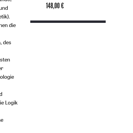
148,00 €
 und
ik).
hen die
, des
sten
er
ologie
d
e Logik
he