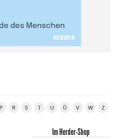
P
R
S
T
U
Ü
V
W
Z
Im Herder-Shop