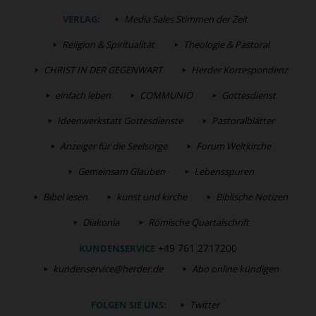
VERLAG:
Media Sales Stimmen der Zeit
Religion & Spiritualität
Theologie & Pastoral
CHRIST IN DER GEGENWART
Herder Korrespondenz
einfach leben
COMMUNIO
Gottesdienst
Ideenwerkstatt Gottesdienste
Pastoralblätter
Anzeiger für die Seelsorge
Forum Weltkirche
Gemeinsam Glauben
Lebensspuren
Bibel lesen
kunst und kirche
Biblische Notizen
Diakonia
Römische Quartalschrift
+49 761 2717200
KUNDENSERVICE
kundenservice@herder.de
Abo online kündigen
FOLGEN SIE UNS:
Twitter