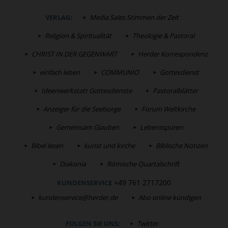
VERLAG:
Media Sales Stimmen der Zeit
Religion & Spiritualität
Theologie & Pastoral
CHRIST IN DER GEGENWART
Herder Korrespondenz
einfach leben
COMMUNIO
Gottesdienst
Ideenwerkstatt Gottesdienste
Pastoralblätter
Anzeiger für die Seelsorge
Forum Weltkirche
Gemeinsam Glauben
Lebensspuren
Bibel lesen
kunst und kirche
Biblische Notizen
Diakonia
Römische Quartalschrift
+49 761 2717200
KUNDENSERVICE
kundenservice@herder.de
Abo online kündigen
FOLGEN SIE UNS:
Twitter