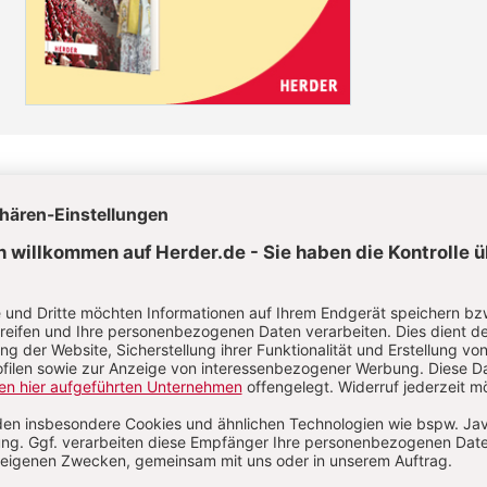
el jetzt lesen!
lkauf
Im Abo
Artikel als
Ihr Plus: Zugriff auch auf alle anderen Artikel im
Abo-Bereich
erfügbar
2 Hefte + 2 Hefte digital 0,00 €