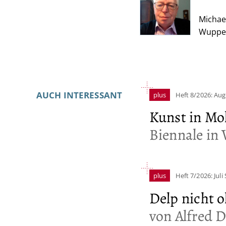
Artikel-
Michae
Wupper
Infos
AUCH INTERESSANT
plus
Heft 8/2026: Au
Kunst in Mo
Biennale in
plus
Heft 7/2026: Juli
Delp nicht 
von Alfred D