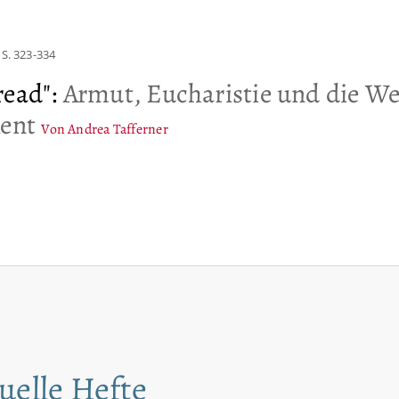
S. 323-334
read"
:
Armut, Eucharistie und die W
Kent
Von Andrea Tafferner
uelle Hefte