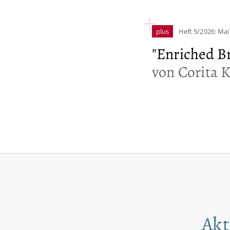
plus
Heft 5/2026: Mai
"Enriched B
von Corita 
Akt