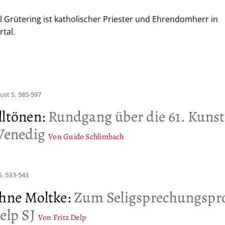
l Grütering ist katholischer Priester und Ehrendomherr in
tal.
gust
S. 585-597
lltönen
:
Rundgang über die 61. Kunst
 Venedig
Von Guido Schlimbach
S. 533-543
ohne Moltke
:
Zum Seligsprechungspr
elp SJ
Von Fritz Delp