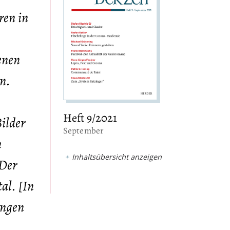
ren in
enen
en.
Heft 9/2021
ilder
:
September
n
Inhaltsübersicht anzeigen
 Der
al. [In
ungen