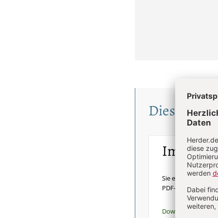
Diesen Artik
Im Einze
Sie erhalten diesen 
PDF-Datei.
Download sofort v