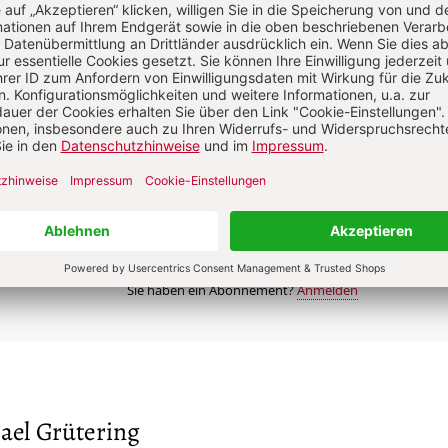
87,00 € für 6 Ausgaben pro Halbjahr +
danach
Digitalzugang
St
inkl. MwSt., zzgl. 7,20 € Versand (D)
Im Abo
Im Digital-Abo
n
Abo testen
Sie haben ein Abonnement?
Anmelden
ael Grütering