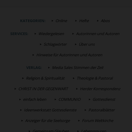
KATEGORIEN:
Online
Hefte
Abos
SERVICES:
Wiedergelesen
Autorinnen und Autoren
Schlagwörter
Über uns
Hinweise für Autorinnen und Autoren
VERLAG:
Media Sales Stimmen der Zeit
Religion & Spiritualität
Theologie & Pastoral
CHRIST IN DER GEGENWART
Herder Korrespondenz
einfach leben
COMMUNIO
Gottesdienst
Ideenwerkstatt Gottesdienste
Pastoralblätter
Anzeiger für die Seelsorge
Forum Weltkirche
Gemeinsam Glauben
Lebensspuren