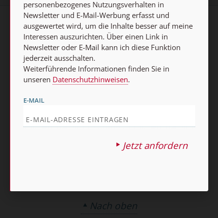
personenbezogenes Nutzungsverhalten in
Newsletter und E-Mail-Werbung erfasst und
ausgewertet wird, um die Inhalte besser auf meine
AGB und Widerrufsbelehrung
Datenschutz
Interessen auszurichten. Über einen Link in
Newsletter oder E-Mail kann ich diese Funktion
Barrierefreiheit
Impressum
jederzeit ausschalten.
Weiterführende Informationen finden Sie in
Vertrag widerrufen
unseren
Datenschutzhinweisen
.
Abo online kündigen
E-MAIL
Jetzt anfordern
Nach oben