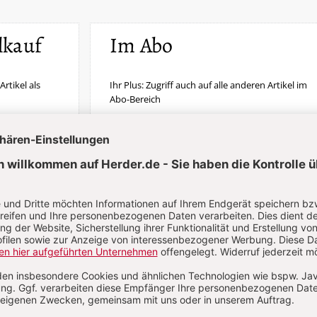
lkauf
Im Abo
Artikel als
Ihr Plus: Zugriff auch auf alle anderen Artikel im
Abo-Bereich
erfügbar
2 Hefte + 2 Hefte digital 0,00 €
87,00 € für 6 Ausgaben pro Halbjahr +
danach
Digitalzugang
St
inkl. MwSt., zzgl. 7,20 € Versand (D)
Im Abo
Im Digital-Abo
n
Abo testen