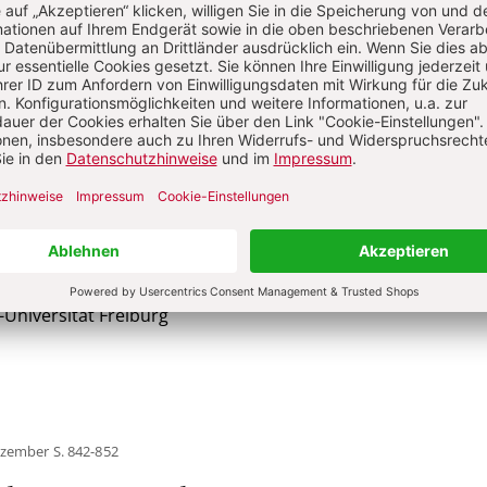
Sie haben ein Abonnement?
Anmelden
la Nothelle-Wildfeuer
 Nothelle-Wildfeuer
, geb. 1960, Dr. theol., Professorin für
iche Gesellschaftslehre an der Theologischen Fakultät der Al
-Universität Freiburg
ezember
S. 842-852