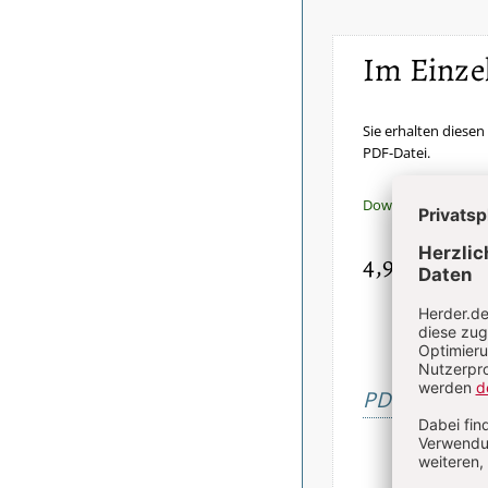
Im Einze
Sie erhalten diesen 
PDF-Datei.
Download sofort v
4,90 €
inkl. Mw
PDF bestelle