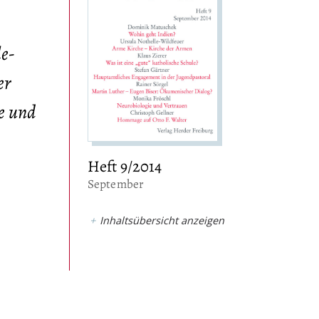
e-
er
ie und
Heft 9/2014
:
September
Inhaltsübersicht anzeigen