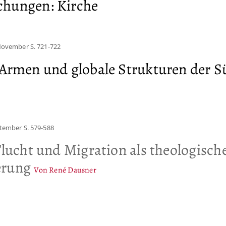
chungen: Kirche
 November
S. 721-722
 Armen und globale Strukturen der 
ptember
S. 579-588
Flucht und Migration als theologisch
erung
Von René Dausner