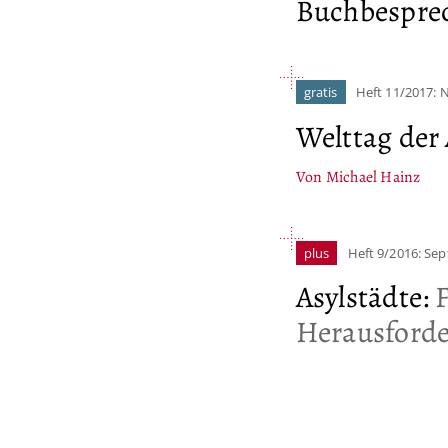
Buchbespre
gratis
Heft 11/2017:
Welttag der
Von Michael Hainz
plus
Heft 9/2016: Se
Asylstädte
:
Herausford