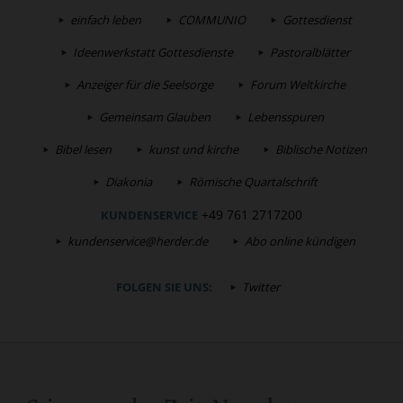
einfach leben
COMMUNIO
Gottesdienst
Ideenwerkstatt Gottesdienste
Pastoralblätter
Anzeiger für die Seelsorge
Forum Weltkirche
Gemeinsam Glauben
Lebensspuren
Bibel lesen
kunst und kirche
Biblische Notizen
Diakonia
Römische Quartalschrift
+49 761 2717200
KUNDENSERVICE
kundenservice@herder.de
Abo online kündigen
FOLGEN SIE UNS:
Twitter