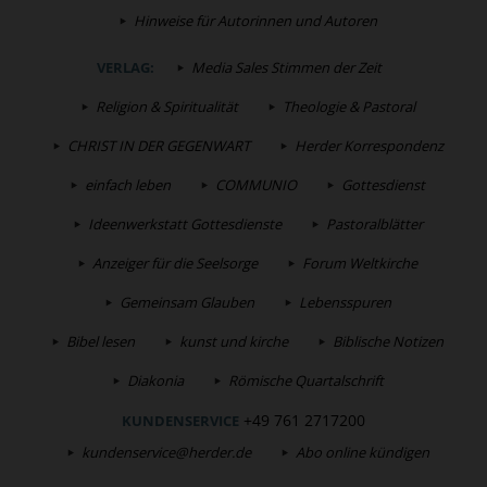
Hinweise für Autorinnen und Autoren
VERLAG:
Media Sales Stimmen der Zeit
Religion & Spiritualität
Theologie & Pastoral
CHRIST IN DER GEGENWART
Herder Korrespondenz
einfach leben
COMMUNIO
Gottesdienst
Ideenwerkstatt Gottesdienste
Pastoralblätter
Anzeiger für die Seelsorge
Forum Weltkirche
Gemeinsam Glauben
Lebensspuren
Bibel lesen
kunst und kirche
Biblische Notizen
Diakonia
Römische Quartalschrift
+49 761 2717200
KUNDENSERVICE
kundenservice@herder.de
Abo online kündigen