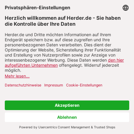
einfachen
Mitteln eigene persönliche Inhalte zu erstellen
und miteinander in Kontakt zu treten. Die
meistbesuchten Seiten im Internet - Facebook
&Co. - bieten so gut wie keine Inhalte an. Diese
kommen exklusiv von den Nutzern. Ab 2004
spricht man gar vom Web 2.0, um eine neue
Phase in der Entwicklung deutlich zu machen.
Dieser technisch anmutende Begriff ist in der
neueren Literatur mittlerweile ersetzt durch den
der Social Media. Dieser Begriff verdeutlicht,
worum es im Kern geht: keine technische
Revolution, sondern letztlich eine soziale,
gesellschaftliche Evolution, verstärkt und