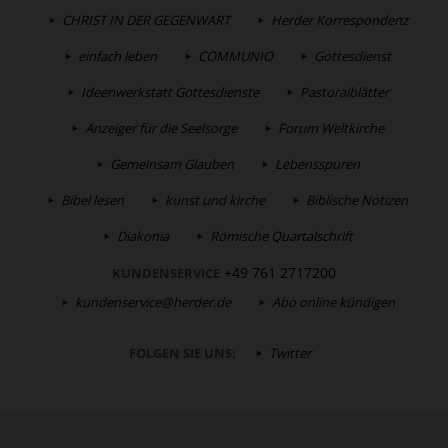
CHRIST IN DER GEGENWART
Herder Korrespondenz
einfach leben
COMMUNIO
Gottesdienst
Ideenwerkstatt Gottesdienste
Pastoralblätter
Anzeiger für die Seelsorge
Forum Weltkirche
Gemeinsam Glauben
Lebensspuren
Bibel lesen
kunst und kirche
Biblische Notizen
Diakonia
Römische Quartalschrift
+49 761 2717200
KUNDENSERVICE
kundenservice@herder.de
Abo online kündigen
FOLGEN SIE UNS:
Twitter