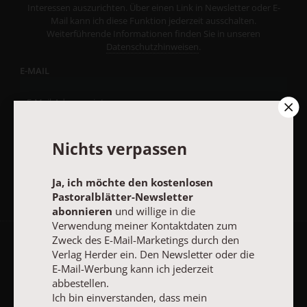
Interessen auszurichten. Über einen Link in Newsletter oder E-
Mail kann ich diese Funktion jederzeit ausschalten.
Weiterführende Informationen finden Sie in unseren
Datenschutzhinweisen
.
E-MAIL
JETZT ANMELDEN
Nichts verpassen
Ja, ich möchte den kostenlosen
Pastoralblätter-Newsletter
abonnieren
und willige in die
Verwendung meiner Kontaktdaten zum
Zweck des E-Mail-Marketings durch den
AGB und Widerrufsbelehrung
Datenschutz
Barrierefreiheit
Verlag Herder ein. Den Newsletter oder die
E-Mail-Werbung kann ich jederzeit
Impressum
abbestellen.
Ich bin einverstanden, dass mein