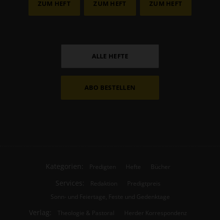
ZUM HEFT
ZUM HEFT
ZUM HEFT
ALLE HEFTE
ABO BESTELLEN
Kategorien:
Predigten
Hefte
Bücher
Services:
Redaktion
Predigtpreis
Sonn- und Feiertage, Feste und Gedenktage
Verlag:
Theologie & Pastoral
Herder Korrespondenz