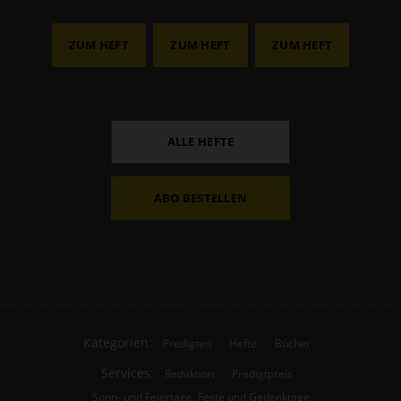
ZUM HEFT
ZUM HEFT
ZUM HEFT
ALLE HEFTE
ABO BESTELLEN
Kategorien:
Predigten
Hefte
Bücher
Services:
Redaktion
Predigtpreis
Sonn- und Feiertage, Feste und Gedenktage