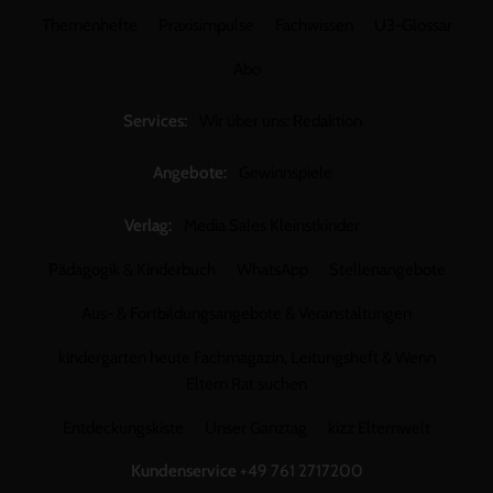
Themenhefte
Praxisimpulse
Fachwissen
U3-Glossar
Abo
Services:
Wir über uns: Redaktion
Angebote:
Gewinnspiele
Verlag:
Media Sales Kleinstkinder
Pädagogik & Kinderbuch
WhatsApp
Stellenangebote
Aus- & Fortbildungsangebote & Veranstaltungen
kindergarten heute Fachmagazin, Leitungsheft & Wenn
Eltern Rat suchen
Entdeckungskiste
Unser Ganztag
kizz Elternwelt
Kundenservice
+49 761 2717200