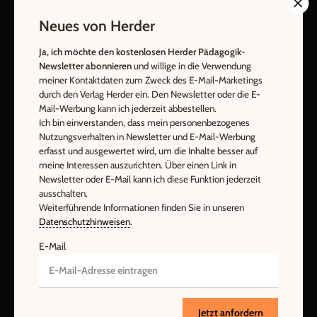
Neues von Herder
AGB und Widerrufsbelehrung
Datenschutz
Barrierefreiheit
Impressum
Ja, ich möchte den kostenlosen Herder Pädagogik-
Newsletter abonnieren
und willige in die Verwendung
meiner Kontaktdaten zum Zweck des E-Mail-Marketings
Vertrag widerrufen
Abo online kündigen
durch den Verlag Herder ein. Den Newsletter oder die E-
Mail-Werbung kann ich jederzeit abbestellen.
Ich bin einverstanden, dass mein personenbezogenes
Nutzungsverhalten in Newsletter und E-Mail-Werbung
erfasst und ausgewertet wird, um die Inhalte besser auf
meine Interessen auszurichten. Über einen Link in
Newsletter oder E-Mail kann ich diese Funktion jederzeit
ausschalten.
Weiterführende Informationen finden Sie in unseren
Datenschutzhinweisen
.
E-Mail
Nach oben
Jetzt anfordern