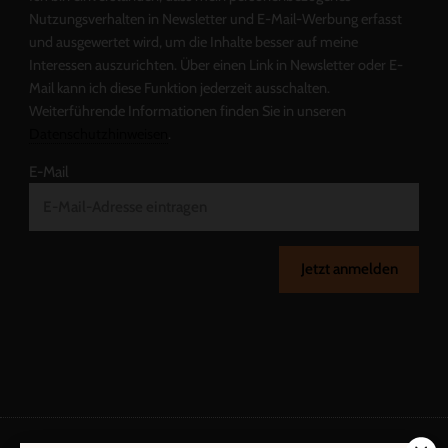
Nutzungsverhalten in Newsletter und E-Mail-Werbung erfasst
und ausgewertet wird, um die Inhalte besser auf meine
Interessen auszurichten. Über einen Link in Newsletter oder E-
Mail kann ich diese Funktion jederzeit ausschalten.
Weiterführende Informationen finden Sie in unseren
Datenschutzhinweisen
.
E-Mail
Jetzt anmelden