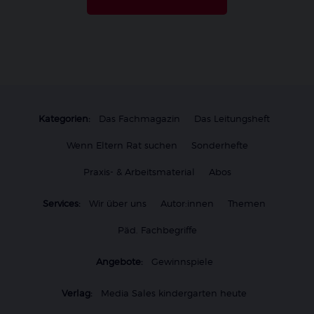
Kategorien:
Das Fachmagazin
Das Leitungsheft
Wenn Eltern Rat suchen
Sonderhefte
Praxis- & Arbeitsmaterial
Abos
Services:
Wir über uns
Autor:innen
Themen
Päd. Fachbegriffe
Angebote:
Gewinnspiele
Verlag:
Media Sales kindergarten heute