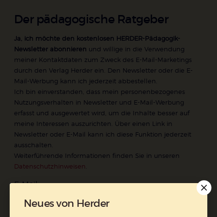
Der pädagogische Ratgeber
Ja, ich möchte den kostenlosen HERDER-Pädagogik-
Newsletter abonnieren
und willige in die Verwendung
meiner Kontaktdaten zum Zweck des E-Mail-Marketings
durch den Verlag Herder ein. Den Newsletter oder die E-
Mail-Werbung kann ich jederzeit abbestellen.
Ich bin einverstanden, dass mein personenbezogenes
Nutzungsverhalten in Newsletter und E-Mail-Werbung
erfasst und ausgewertet wird, um die Inhalte besser auf
meine Interessen auszurichten. Über einen Link in
Newsletter oder E-Mail kann ich diese Funktion jederzeit
ausschalten.
Weiterführende Informationen finden Sie in unseren
Datenschutzhinweisen
.
E-Mail
Neues von Herder