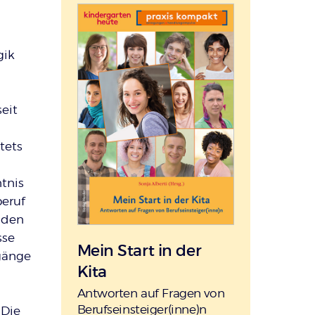
gik
eit
tets
tnis
beruf
iden
sse
Mein Start in der
gänge
Kita
:
Antworten auf Fragen von
Berufseinsteiger(inne)n
 Die