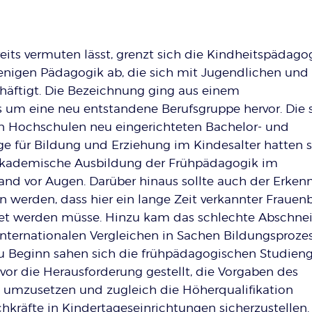
reits vermuten lässt, grenzt sich die Kindheitspädago
jenigen Pädagogik ab, die sich mit Jugendlichen und
äftigt. Die Bezeichnung ging aus einem
 um eine neu entstandene Berufsgruppe hervor. Die s
 Hochschulen neu eingerichteten Bachelor- und
e für Bildung und Erziehung im Kindesalter hatten s
akademische Ausbildung der Frühpädagogik im
nd vor Augen. Darüber hinaus sollte auch der Erkenn
 werden, dass hier ein lange Zeit verkannter Frauen
et werden müsse. Hinzu kam das schlechte Abschne
internationalen Vergleichen in Sachen Bildungsproze
Zu Beginn sahen sich die frühpädagogischen Studien
or die Herausforderung gestellt, die Vorgaben des
 umzusetzen und zugleich die Höherqualifikation
kräfte in Kindertageseinrichtungen sicherzustellen.