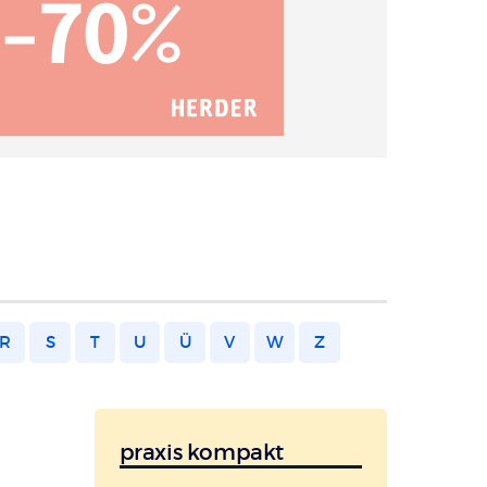
R
S
T
U
Ü
V
W
Z
praxis kompakt