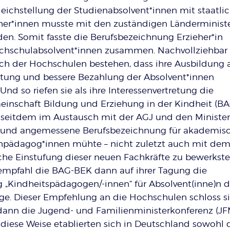
leichstellung der Studienabsolvent*innen mit staatli
her*innen musste mit den zuständigen Länderminist
en. Somit fasste die Berufsbezeichnung Erzieher*in
hschulabsolvent*innen zusammen. Nachvollziehbar 
ch der Hochschulen bestehen, dass ihre Ausbildung 
tung und bessere Bezahlung der Absolvent*innen
nd so riefen sie als ihre Interessenvertretung die
inschaft Bildung und Erziehung in der Kindheit (B
h seitdem im Austausch mit der AGJ und den Minister
e und angemessene Berufsbezeichnung für akademis
hpädagog*innen mühte – nicht zuletzt auch mit dem 
liche Einstufung dieser neuen Fachkräfte zu bewerkstel
empfahl die BAG-BEK dann auf ihrer Tagung die
 „Kindheitspädagogen/-innen“ für Absolvent(inne)n d
e. Dieser Empfehlung an die Hochschulen schloss s
 dann die Jugend- und Familienministerkonferenz (J
 diese Weise etablierten sich in Deutschland sowohl 