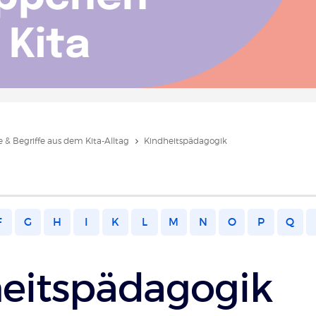
 & Begriffe aus dem Kita-Alltag
Kindheitspädagogik
F
G
H
I
K
L
M
N
O
P
Q
eitspädagogik