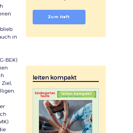
ch
erien
Zum Heft
blieb
auch in
AG-BEK)
ien
ch
leiten kompakt
Ziel,
ligen.
er
ich
FMK)
die