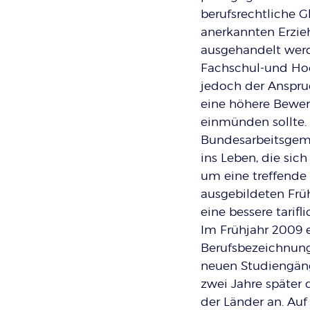
berufsrechtliche G
anerkannten Erzie
ausgehandelt werd
Fachschul-und Hoc
jedoch der Anspru
eine höhere Bewer
einmünden sollte. U
Bundesarbeitsgeme
ins Leben, die sic
um eine treffend
ausgebildeten Frü
eine bessere tarif
Im Frühjahr 2009 
Berufsbezeichnung
neuen Studiengäng
zwei Jahre später
der Länder an. Auf