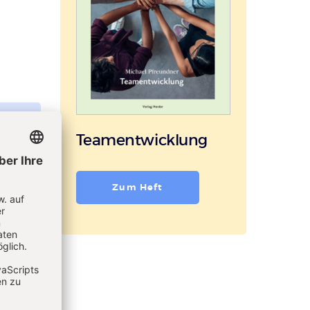
Teamentwicklung
Zum Heft
k
ng