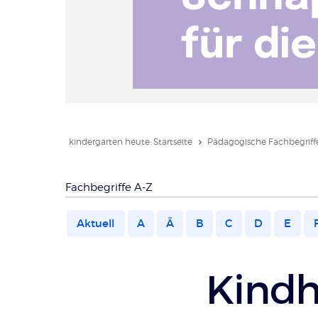
kindergarten heute: Startseite
Pädagogische Fachbegriffe
Fachbegriffe A-Z
Aktuell
A
Ä
B
C
D
E
Kindh