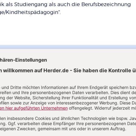
k als Studiengang als auch die Berufsbezeichnung
e/Kindheitspädagogin“.
Das Fachmagazin im Abo
10 Ausgaben pro Jahr
Beispielhafte und inspirierende
Praxisbeiträge aus dem Kita-Alltag
Fachliche Orientierung, Standpunkte und
Meinungen zu Themen der Frühpädagogi
Sicherung und Weiterentwicklung der
pädagogischen Qualität in Ihrer Einrichtu
1 Ausgabe gratis