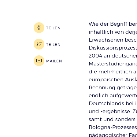
Wie der Begriff be
TEILEN
inhaltlich von der
Erwachsenen besch
TEILEN
Diskussionsprozess
2004 an deutschen
MAILEN
Masterstudiengäng
die mehrheitlich 
europäischen Ausla
Rechnung getragen
endlich aufgewert
Deutschlands bei 
und -ergebnisse. 
samt und sonders v
Bologna-Prozesses
pädagogischer Fach