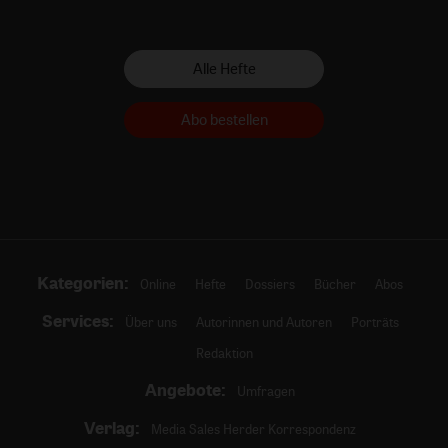
Alle Hefte
Abo bestellen
Kategorien:
Online
Hefte
Dossiers
Bücher
Abos
Services:
Über uns
Autorinnen und Autoren
Porträts
Redaktion
Angebote:
Umfragen
Verlag:
Media Sales Herder Korrespondenz