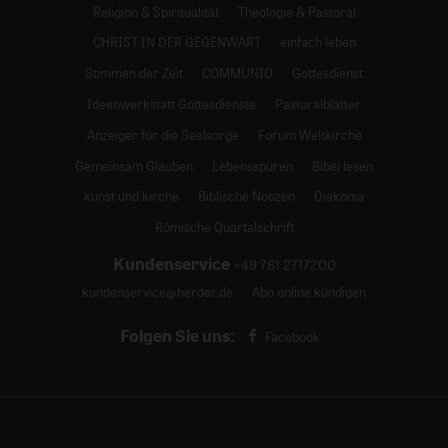
Religion & Spiritualität
Theologie & Pastoral
CHRIST IN DER GEGENWART
einfach leben
Stimmen der Zeit
COMMUNIO
Gottesdienst
Ideenwerkstatt Gottesdienste
Pastoralblätter
Anzeiger für die Seelsorge
Forum Weltkirche
Gemeinsam Glauben
Lebensspuren
Bibel lesen
kunst und kirche
Biblische Notizen
Diakonia
Römische Quartalschrift
Kundenservice
+49 761 2717200
kundenservice@herder.de
Abo online kündigen
Folgen Sie uns:
Facebook