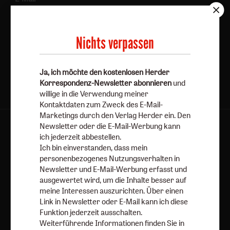
Nichts verpassen
Jetzt anmelden
Ja, ich möchte den kostenlosen Herder
Korrespondenz-Newsletter abonnieren
und
willige in die Verwendung meiner
Kontaktdaten zum Zweck des E-Mail-
Marketings durch den Verlag Herder ein. Den
Newsletter oder die E-Mail-Werbung kann
AGB und Widerrufsbelehrung
Datenschutz
ich jederzeit abbestellen.
Barrierefreiheit
Impressum
Ich bin einverstanden, dass mein
personenbezogenes Nutzungsverhalten in
Newsletter und E-Mail-Werbung erfasst und
Vertrag widerrufen
Abo online kündigen
ausgewertet wird, um die Inhalte besser auf
meine Interessen auszurichten. Über einen
Link in Newsletter oder E-Mail kann ich diese
Funktion jederzeit ausschalten.
Weiterführende Informationen finden Sie in