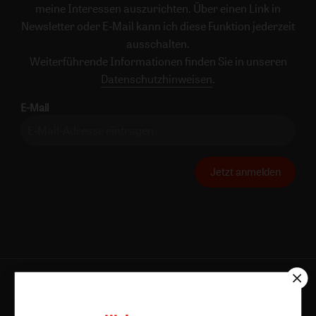
meine Interessen auszurichten. Über einen Link in
Newsletter oder E-Mail kann ich diese Funktion jederzeit
ausschalten.
Weiterführende Informationen finden Sie in unseren
Datenschutzhinweisen
.
E-Mail
Jetzt anmelden
AGB und Widerrufsbelehrung
Datenschutz
Barrierefreiheit
Impressum