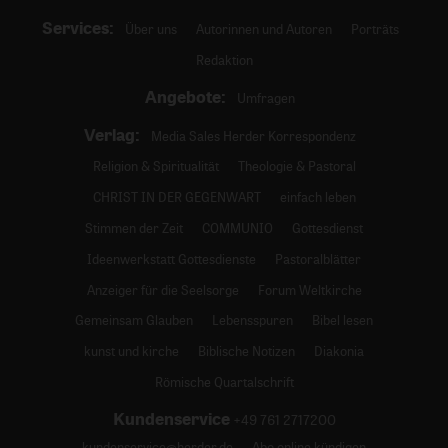
Services:
Über uns
Autorinnen und Autoren
Porträts
Redaktion
Angebote:
Umfragen
Verlag:
Media Sales Herder Korrespondenz
Religion & Spiritualität
Theologie & Pastoral
CHRIST IN DER GEGENWART
einfach leben
Stimmen der Zeit
COMMUNIO
Gottesdienst
Ideenwerkstatt Gottesdienste
Pastoralblätter
Anzeiger für die Seelsorge
Forum Weltkirche
Gemeinsam Glauben
Lebensspuren
Bibel lesen
kunst und kirche
Biblische Notizen
Diakonia
Römische Quartalschrift
Kundenservice
+49 761 2717200
kundenservice@herder.de
Abo online kündigen