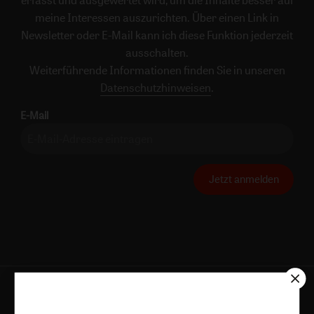
meine Interessen auszurichten. Über einen Link in
Newsletter oder E-Mail kann ich diese Funktion jederzeit
ausschalten.
Weiterführende Informationen finden Sie in unseren
Datenschutzhinweisen
.
E-Mail
Jetzt anmelden
AGB und Widerrufsbelehrung
Datenschutz