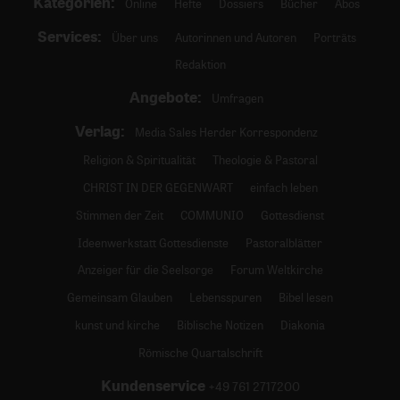
Kategorien:
Online
Hefte
Dossiers
Bücher
Abos
Services:
Über uns
Autorinnen und Autoren
Porträts
Redaktion
Angebote:
Umfragen
Verlag:
Media Sales Herder Korrespondenz
Religion & Spiritualität
Theologie & Pastoral
CHRIST IN DER GEGENWART
einfach leben
Stimmen der Zeit
COMMUNIO
Gottesdienst
Ideenwerkstatt Gottesdienste
Pastoralblätter
Anzeiger für die Seelsorge
Forum Weltkirche
Gemeinsam Glauben
Lebensspuren
Bibel lesen
kunst und kirche
Biblische Notizen
Diakonia
Römische Quartalschrift
Kundenservice
+49 761 2717200