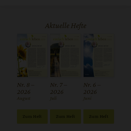
Aktuelle Hefte
Nr. 8 –
Nr. 7 –
Nr. 6 –
2026
2026
2026
:
August
:
Juli
:
Juni
Zum Heft
Zum Heft
Zum Heft