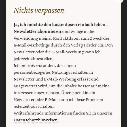
durch den Verlag Herder ein. Den Newsletter oder die E-
Nichts verpassen
Mail-Werbung kann ich jederzeit abbestellen.
Ich bin einverstanden, dass mein personenbezogenes
Ja, ich möchte den kostenlosen einfach leben-
Nutzungsverhalten in Newsletter und E-Mail-Werbung
Newsletter abonnieren
und willige in die
erfasst und ausgewertet wird, um die Inhalte besser auf
Verwendung meiner Kontaktdaten zum Zweck des
meine Interessen auszurichten. Über einen Link in
E-Mail-Marketings durch den Verlag Herder ein. Den
Newsletter oder E-Mail kann ich diese Funktion jederzeit
Newsletter oder die E-Mail-Werbung kann ich
ausschalten.
Weiterführende Informationen finden Sie in unseren
jederzeit abbestellen.
Datenschutzhinweisen
.
Ich bin einverstanden, dass mein
personenbezogenes Nutzungsverhalten in
E-Mail
Newsletter und E-Mail-Werbung erfasst und
ausgewertet wird, um die Inhalte besser auf meine
Interessen auszurichten. Über einen Link in
Newsletter oder E-Mail kann ich diese Funktion
Jetzt anmelden
jederzeit ausschalten.
Weiterführende Informationen finden Sie in unseren
Datenschutzhinweisen
.