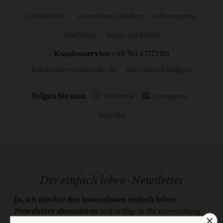
COMMUNIO
Gemeinsam Glauben
Lebensspuren
Bibel lesen
kunst und kirche
Kundenservice
+49 761 2717200
kundenservice@herder.de
Abo online kündigen
Folgen Sie uns:
Facebook
Instagram
YouTube
Der einfach leben-Newsletter
Ja, ich möchte den kostenlosen einfach leben-
Newsletter abonnieren
und willige in die Verwendung
meiner Kontaktdaten zum Zweck des E-Mail-Marketings