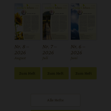
Nr. 8 –
Nr. 7 –
Nr. 6 –
2026
2026
2026
:
August
:
Juli
:
Juni
Zum Heft
Zum Heft
Zum Heft
Alle Hefte