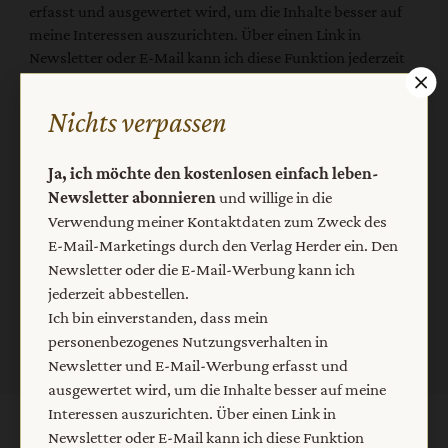
erfasst und ausgewertet wird, um die Inhalte besser auf
meine Interessen auszurichten. Über einen Link in
Newsletter oder E-Mail kann ich diese Funktion jederzeit
ausschalten.
Weiterführende Informationen finden Sie in unseren
Nichts verpassen
Datenschutzhinweisen
.
E-Mail
Ja, ich möchte den kostenlosen einfach leben-
Newsletter abonnieren
und willige in die
Verwendung meiner Kontaktdaten zum Zweck des
E-Mail-Marketings durch den Verlag Herder ein. Den
Newsletter oder die E-Mail-Werbung kann ich
Jetzt anmelden
jederzeit abbestellen.
Ich bin einverstanden, dass mein
personenbezogenes Nutzungsverhalten in
Newsletter und E-Mail-Werbung erfasst und
ausgewertet wird, um die Inhalte besser auf meine
Interessen auszurichten. Über einen Link in
Newsletter oder E-Mail kann ich diese Funktion
AGB und Widerrufsbelehrung
Datenschutz