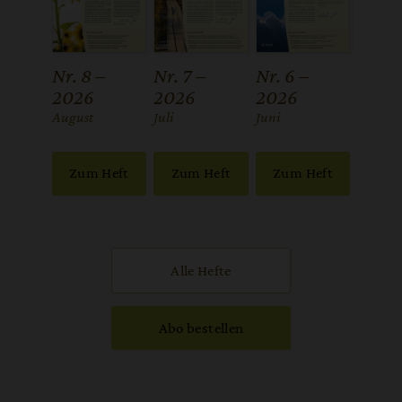
Nr. 8 –
Nr. 7 –
Nr. 6 –
2026
2026
2026
:
August
:
Juli
:
Juni
Zum Heft
Zum Heft
Zum Heft
Alle Hefte
Abo bestellen