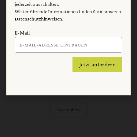
jederzeit ausschalten.
Barrierefreiheit
Impressum
Weiterführende Informationen finden Sie in unseren
Datenschutzhinweisen
.
Vertrag widerrufen
Abo online kündigen
E-Mail
Jetzt anfordern
Nach oben