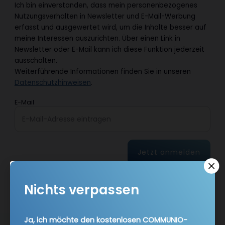
Ich bin einverstanden, dass mein personenbezogenes
Nutzungsverhalten in Newsletter und E-Mail-Werbung
erfasst und ausgewertet wird, um die Inhalte besser auf
meine Interessen auszurichten. Über einen Link in
Newsletter oder E-Mail kann ich diese Funktion jederzeit
ausschalten.
Weiterführende Informationen finden Sie in unseren
Datenschutzhinweisen
.
E-Mail
Jetzt anmelden
Nichts verpassen
Ja, ich möchte den kostenlosen COMMUNIO-