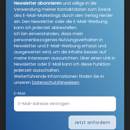
Newsletter abonnieren
und willige in die
AGB und Widerrufsbelehrung
Datenschutz
Verwendung meiner Kontaktdaten zum Zweck
des E-Mail-Marketings durch den Verlag Herder
Barrierefreiheit
Impressum
ein. Den Newsletter oder die E-Mail-Werbung
kann ich jederzeit abbestellen.
Ich bin einverstanden, dass mein
personenbezogenes Nutzungsverhalten in
Vertrag widerrufen
Newsletter und E-Mail-Werbung erfasst und
ausgewertet wird, um die Inhalte besser auf
Abo online kündigen
meine Interessen auszurichten. Über einen Link in
Newsletter oder E-Mail kann ich diese Funktion
jederzeit ausschalten.
Weiterführende Informationen finden Sie in
unseren
Datenschutzhinweisen
.
E-Mail
Jetzt anfordern
Nach oben