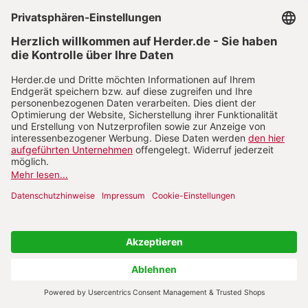
welche die Beschneidung nach dem Brauch des
Mose für heilsnotwenig hielt: sine circumcisione
nulla salus (vgl. Apg 15, 1). Paulus und Barnabas
widersprachen, es kam zum heftigen Streit. Um
diesen innerchristlichen Disput zu lösen, wurden
Paulus und Barnabas von der Gemeinde in
Antiochien «zu den Aposteln und Ältesten nach
Jerusalem» gesandt. Auch dort gab es gläubig
gewordene Pharisäer, die den Heidenchristen
Beschneidung und Toraobservanz abverlangen
wollten (Apg 15, 5). Der Disput eskalierte. Nach
Reden des Petrus und des Jakobus wurde auf dem
Apostelkonzil beschlossen, den Heiden keine
weiteren Lasten aufzuerlegen als
«Götzenopferfleisch, Blut, Ersticktes und Unzucht