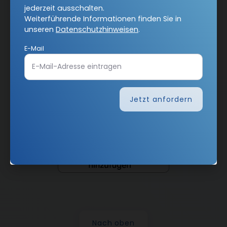
jederzeit ausschalten.
AGB und Widerrufsbelehrung
Datenschutz
Weiterführende Informationen finden Sie in
Barrierefreiheit
Impressum
unseren
Datenschutzhinweisen
.
E-Mail
Vertrag widerrufen
Abo online kündigen
Jetzt anfordern
Nach oben