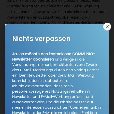
Ich bin einverstanden, dass mein personenbezogenes
Nutzungsverhalten in Newsletter und E-Mail-Werbung
erfasst und ausgewertet wird, um die Inhalte besser auf
meine Interessen auszurichten. Über einen Link in
Newsletter oder E-Mail kann ich diese Funktion jederzeit
ausschalten.
Weiterführende Informationen finden Sie in unseren
Nichts verpassen
Datenschutzhinweisen
.
E-Mail
Ja, ich möchte den kostenlosen COMMUNIO-
Newsletter abonnieren
und willige in die
Verwendung meiner Kontaktdaten zum Zweck
des E-Mail-Marketings durch den Verlag Herder
Jetzt anmelden
ein. Den Newsletter oder die E-Mail-Werbung
kann ich jederzeit abbestellen.
Ich bin einverstanden, dass mein
personenbezogenes Nutzungsverhalten in
Newsletter und E-Mail-Werbung erfasst und
ausgewertet wird, um die Inhalte besser auf
meine Interessen auszurichten. Über einen Link in
Newsletter oder E-Mail kann ich diese Funktion