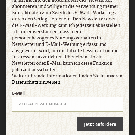
Ja, ich möchte den kostenlosen CiG-Newsletter
abonnieren
und willige in die Verwendung meiner
Nach oben
Kontaktdaten zum Zweck des E-Mail-Marketings
durch den Verlag Herder ein. Den Newsletter oder
die E-Mail-Werbung kann ich jederzeit abbestellen.
Ich bin einverstanden, dass mein
personenbezogenes Nutzungsverhalten in
Newsletter und E-Mail-Werbung erfasst und
ausgewertet wird, um die Inhalte besser auf meine
Interessen auszurichten. Über einen Link in
Newsletter oder E-Mail kann ich diese Funktion
jederzeit ausschalten.
Weiterführende Informationen finden Sie in unseren
Datenschutzhinweisen
.
E-Mail
Jetzt anfordern