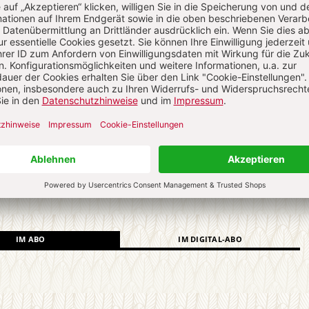
ch auf alle anderen Artikel im Abo-Bereich
4 Hefte digital 0,00 €
 € für 26 Ausgaben pro Halbjahr + Digitalzugang
l. 27,30 € Versand (D)
IM ABO
IM DIGITAL-ABO