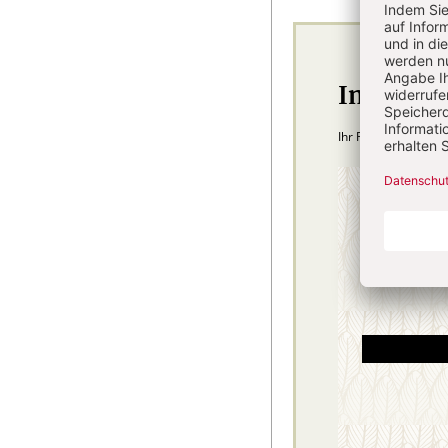
Im Abo
Ihr Plus: Zugriff au
4 Hefte + 
75,40
danach
inkl. MwSt., zzg