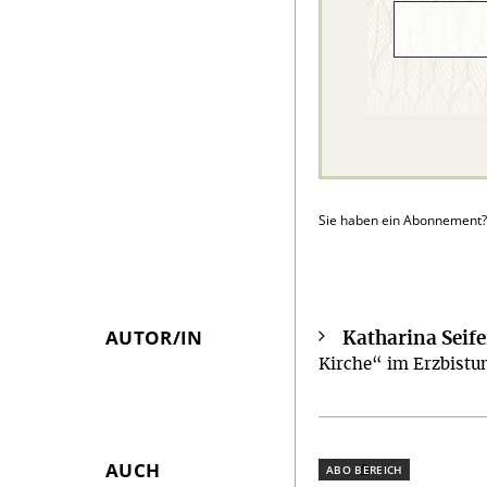
Sie haben ein Abonnement
AUTOR/IN
Katharina Seife
Überschrift
Kirche“ im Erzbistu
Artikel-
Infos
AUCH
Plus