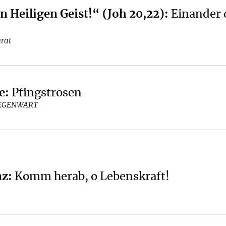
 Heiligen Geist!“ (Joh 20,22)
:
Einander 
rat
e
:
Pfingstrosen
GEGENWART
nz
:
Komm herab, o Lebenskraft!