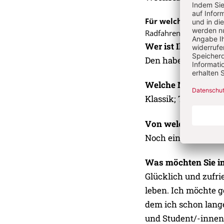
Für welche Hobbys n
Radfahren, Joggen, Kra
Wer ist Ihr Liebling
Den habe ich nicht.
Welche Musik bevo
Klassik; The Cure; 
Von welchem Leben
Noch einmal für lan
Was möchten Sie i
Glücklich und zufri
leben. Ich möchte g
dem ich schon lang
und Student/-innen