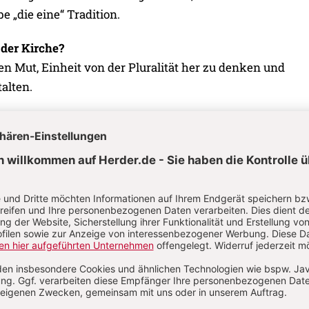
e „die eine“ Tradition.
der Kirche?
en Mut, Einheit von der Pluralität her zu denken und
talten.
ich von der Kirche?
s sie die Freiheit Jesu konkret und verlässlich lebt und
n empfinden Sie tiefes Glück?
f dem Weg zu einem Pass und wenn ich dann oben bin:
Rad mit Freund/-innen unterwegs zu sein; ein gutes Buc
e Idee, ein Gedanke; in einen See zu springen; am Meer zu
ensmotto?
chatten und Licht. Alles ist Gnade. Fürchte dich nicht.