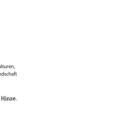
lturen,
ndschaft
 Hinze.