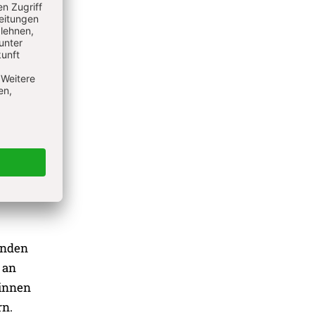
unden
 an
-innen
rn.