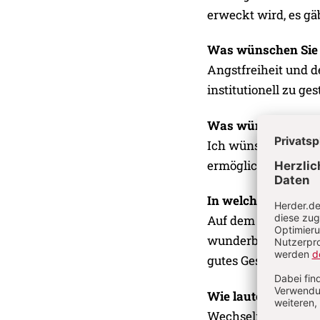
erweckt wird, es gäb
Was wünschen Sie 
Angstfreiheit und d
institutionell zu ges
Was wünschen Sie s
Ich wünsche mir, das
ermöglicht.
In welchen Momente
Auf dem Fahrrad au
wunderbar; auf dem 
gutes Gespräch; ein
Wie lautet Ihr Leb
Wechselnde Pfade. S