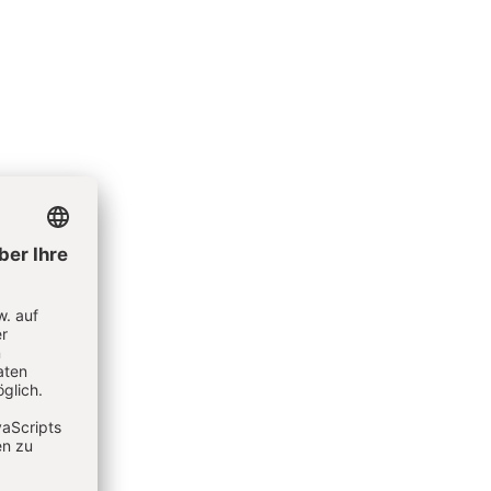
h; ein
 sein.