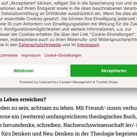
ehmen Sie sich Zeit?
ftsport, Lesen, Kultur, Kochen
sschriftsteller?
rzugen Sie?
Liedermacher; Tocotronic; Element of Crime
 träumen Sie heimlich?
ge Zeit auf dem Rad durch die Welt zu fahren.
m Leben erreichen?
eden zu sein; achtsam zu leben. Mit Freund/-innen verb
erne ein (weiteres) umfangreicheres theologisches Buch,
e herumdenke, schreiben. Nachwuchswissenschaft ler/
 fürs Denken und Neu-Denken in der Theologie begeiste