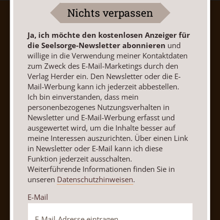
Nichts verpassen
AGB und Widerrufsbelehrung
Datenschutz
Barrierefreiheit
Impressum
Ja, ich möchte den kostenlosen Anzeiger für
die Seelsorge-Newsletter abonnieren
und
willige in die Verwendung meiner Kontaktdaten
Vertrag widerrufen
Abo online kündigen
zum Zweck des E-Mail-Marketings durch den
Verlag Herder ein. Den Newsletter oder die E-
Mail-Werbung kann ich jederzeit abbestellen.
Ich bin einverstanden, dass mein
personenbezogenes Nutzungsverhalten in
Newsletter und E-Mail-Werbung erfasst und
ausgewertet wird, um die Inhalte besser auf
meine Interessen auszurichten. Über einen Link
in Newsletter oder E-Mail kann ich diese
Funktion jederzeit ausschalten.
Weiterführende Informationen finden Sie in
unseren
Datenschutzhinweisen
.
Nach oben
E-Mail