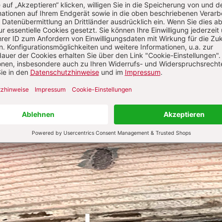
A.N. rund 20 cm oberhalb der Wasserlinie befallen hatt
s Weichholz der Planken vertilgt, ohne äußerlich sichtba
n, bis er seine Frucht zur wei­teren Ausbreitung bildete
ruktur des Bootes ge­schwächt und es drang Wasser ei
die F.A.N. mit Trockeneis abgestrahlt und die schadha
urch das Boot gerettet wurde. Die vollständig aus Eiche
­säuren) gebaute Danuvina ist in dieser Hinsicht bestän
fachere Bau im gallo-römischen Stil vorteilhaft, der oh