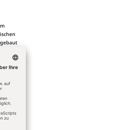
em
wischen
 gebaut
der
en von
ell am
ung zur
t
A.N. ist
a, er
r