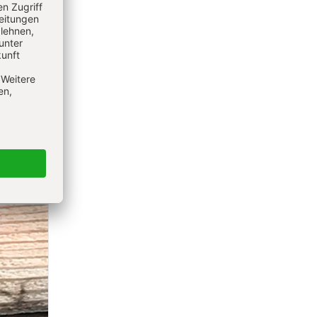
e (Abb.
re
.
n. Im
ften
 (mit
diger.
ne Nuten