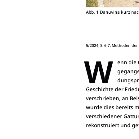
Abb. 1 Danuvina kurz nach
5/2024, S. 6-7, Methoden der
W
enn die 
gegangen
dungspro
Ge­schichte der Frie
verschrieben, an Bei
wurde dies bereits m
verschiedener Gattun
rekonstruiert und get