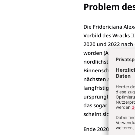
Problem des 
Die Fridericiana Ale
Vorbild des Wracks II
2020 und 2022 nach 
worden (Abb. 1). Sie
nördlichsten Spitze d
Binnenschiffen, die d
nächsten am his­tori
langfristigen Erhaltu
ursprünglich auf lan
das sogar belegt. Au
scheint sich aus de
Ende 2020 wurde fest