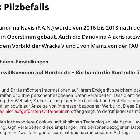
Pilzbefalls
xandrina Navis (F.A.N.) wurde von 2016 bis 2018 nach d
 in Ober­stimm gebaut. Auch die Danuvina Ala­cris ist z
dem Vorbild der Wracks V und I von Mainz von der FAU
 liegen jetzt auf dem Alt­mühlsee bei Gunzenhausen an 
es Rätischen Li­mes. Es sind nicht die ersten Nach­ baut
en Patrouillendienst leisten, aber diejeni­gen, die aktu
schen Vorbild sind. Mit dem Bau entsteht die Verpflicht
ng – hier liegt das Di­lemma, waren doch die Boote nich
ge Nutzungsdauer hin konzipiert. Bei dem Vorbild der F.
ch bei der Olympias hatte man mit Befall zu kämpfen – j
r mediterranen Nut- und Federbauweise zu ergeben
gestellt, dass der Gemeine Zaunblättling etwa 30 % de