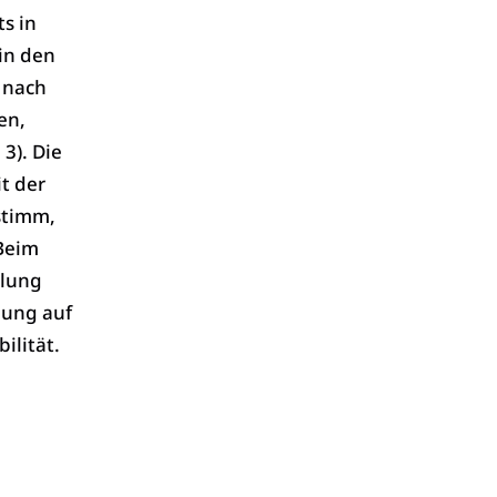
s in
in den
 nach
en,
 3). Die
t der
stimm,
 Beim
llung
bung auf
ilität.