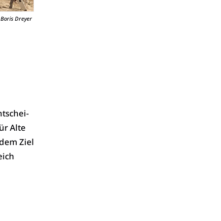
Boris Dreyer
tschei­
ür Alte
 dem Ziel
eich