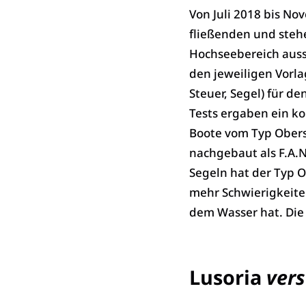
Von Juli 2018 bis N
fließenden und steh
Hochseebereich auss
den jewei­ligen Vorl
Steuer, Segel) für de
Tests ergaben ein kom
Boote vom Typ Obers
nachgebaut als F.A.N
Segeln hat der Typ 
mehr Schwierigkeiten
dem Wasser hat. Die 
Lusoria
ver