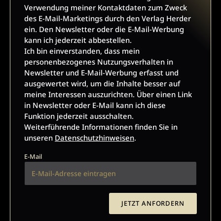
Verwendung meiner Kontaktdaten zum Zweck
Kundenservice
+49 761 2717200
des E-Mail-Marketings durch den Verlag Herder
ein. Den Newsletter oder die E-Mail-Werbung
kundenservice@herder.de
Abo online kündigen
kann ich jederzeit abbestellen.
Ich bin einverstanden, dass mein
Folgen Sie uns:
Facebook Antike Welt
personenbezogenes Nutzungsverhalten in
Newsletter und E-Mail-Werbung erfasst und
Facebook Archäologie in Deutschland
ausgewertet wird, um die Inhalte besser auf
meine Interessen auszurichten. Über einen Link
in Newsletter oder E-Mail kann ich diese
Funktion jederzeit ausschalten.
Weiterführende Informationen finden Sie in
unseren
Datenschutzhinweisen
.
ARCHÄOLOGIE-NEWSLETTER
E-Mail
Ja, ich möchte den kostenlosen Newsletter der
Zeitschriften ANTIKE WELT und Archäologie in
Deutschland abonnieren
und willige in die Verwendung
JETZT ANFORDERN
meiner Kontaktdaten zum Zweck des E-Mail-Marketings
durch den Verlag Herder ein. Den Newsletter oder die E-Mail-