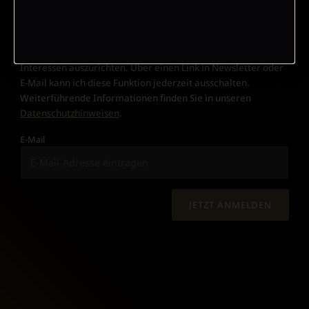
Werbung kann ich jederzeit abbestellen.
Ich bin einverstanden, dass mein personenbezogenes
Nutzungsverhalten in Newsletter und E-Mail-Werbung erfasst
und ausgewertet wird, um die Inhalte besser auf meine
Interessen auszurichten. Über einen Link in Newsletter oder
E-Mail kann ich diese Funktion jederzeit ausschalten.
Weiterführende Informationen finden Sie in unseren
Datenschutzhinweisen
.
E-Mail
JETZT ANMELDEN