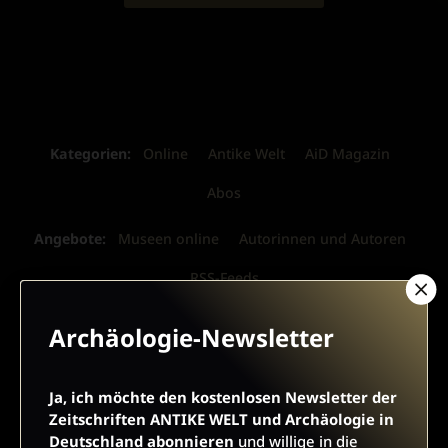
Kategorien:
Online
Antike Welt
AiD Magazin
Abos
Angebote:
Museen online
Autorinnen und Autoren
RSS-Feeds
Verlag:
Media Sales Antike Welt
Archäologie-Newsletter
Media Sales Archäologie in Deutschland
Ja, ich möchte den kostenlosen Newsletter der
Geschichte & Wissen
Archäologie
Zeitschriften ANTIKE WELT und Archäologie in
Deutschland abonnieren
und willige in die
Politik & Wirtschaft
G/GESCHICHTE